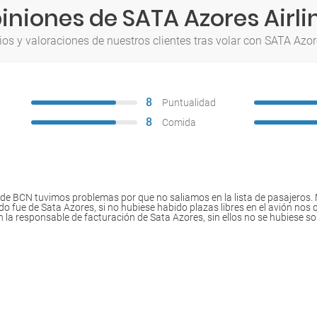
iniones de SATA Azores Airli
os y valoraciones de nuestros clientes tras volar con SATA Azore
8
Puntualidad
8
Comida
 de BCN tuvimos problemas por que no saliamos en la lista de pasajeros. 
do fue de Sata Azores, si no hubiese habido plazas libres en el avión no
n la responsable de facturación de Sata Azores, sin ellos no se hubiese s