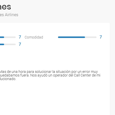
nes
s Airlines
7
7
Comodidad
7
Mas de una hora para solucionar la situación por un error muy
s quedabamos fuera. Nos ayudó un operador del Call Center de mi
olucionado.