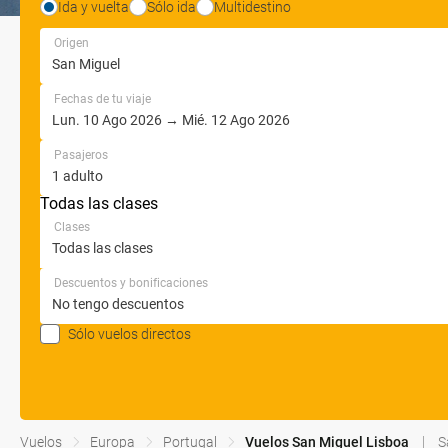
Ida y vuelta
Sólo ida
Multidestino
Origen
Fechas de tu viaje
Pasajeros
Todas las clases
Clases
Descuentos y bonificaciones
Sólo vuelos directos
Vuelos
Europa
Portugal
Vuelos San Miguel Lisboa
S