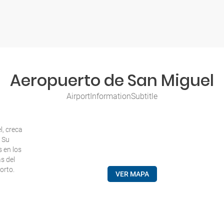
Aeropuerto de San Miguel
AirportInformationSubtitle
l, creca
. Su
 en los
s del
orto.
VER MAPA