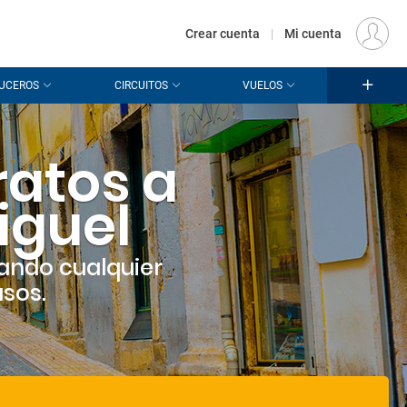
€
Origen
MADRID (MAD)
ES
EUR
Crear cuenta
|
Mi cuenta
UCEROS
CIRCUITOS
VUELOS
ratos a
iguel
ando cualquier
asos.