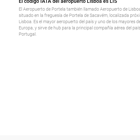
El código IATA del aeropuerto Lisboa es LIS
El Aeropuerto de Portela también llamado Aeropuerto de Lisboa
situado en la freguesía de Portela de Sacavém, localizada próx
Lisboa. Es el mayor aeropuerto del país y uno de los mayores de
Europa, y sirve de hub para la principal compañía aérea del paí
Portugal.