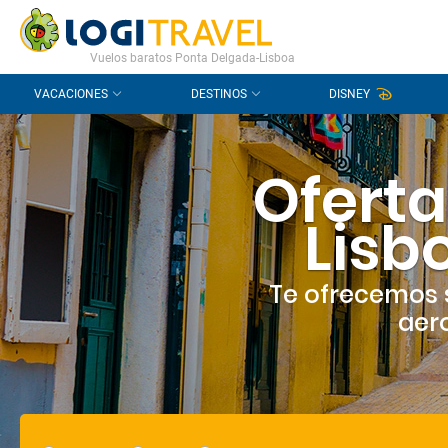
CONTACTO
PREGUNTAS FRECUENTES
Vuelos baratos Ponta Delgada-Lisboa
VACACIONES
DESTINOS
DISNEY
Oferta
Lisb
Te ofrecemos 
aero