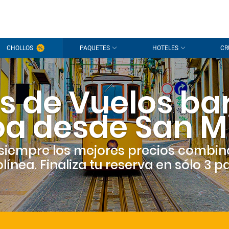
CHOLLOS
PAQUETES
HOTELES
CR
s de Vuelos ba
oa desde San M
siempre los mejores precios combin
línea. Finaliza tu reserva en sólo 3 p