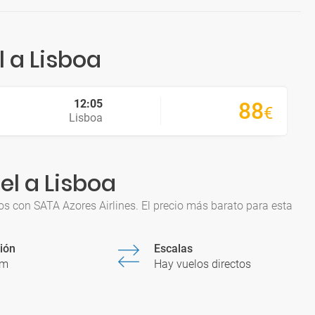
 a Lisboa
12:05
88
€
Lisboa
el a Lisboa
s con SATA Azores Airlines. El precio más barato para esta
ión
Escalas
0m
Hay vuelos directos