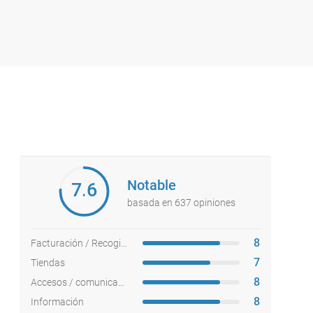
Notable
7.6
basada en 637 opiniones
8
Facturación / Recogida equipajes
7
Tiendas
8
Accesos / comunicaciones
8
Información