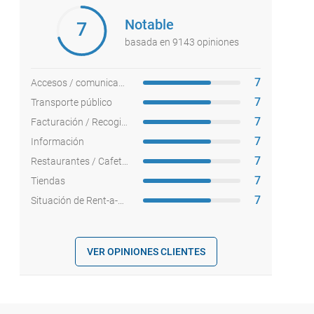
Notable
7
basada en 9143 opiniones
7
Accesos / comunicaciones
7
Transporte público
7
Facturación / Recogida equipajes
7
Información
7
Restaurantes / Cafeterías
7
Tiendas
7
Situación de Rent-a-cars
VER OPINIONES CLIENTES