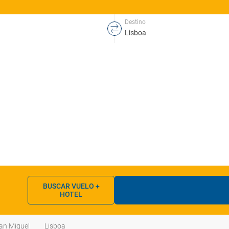
Destino
BUSCAR VUELO +
HOTEL
an Miguel
Lisboa