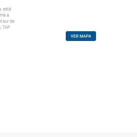
, está
ima a
l sur de
s, TAP
VER MAPA