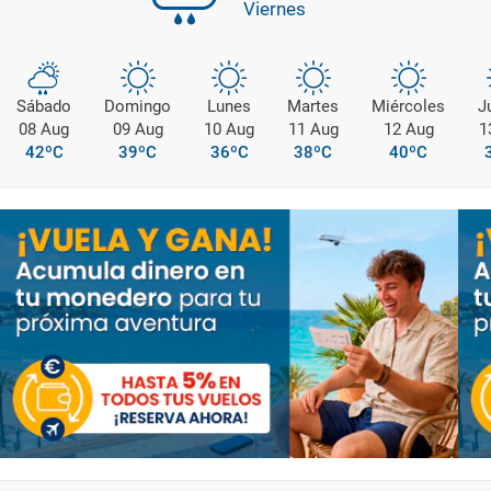
Viernes
Sábado
Domingo
Lunes
Martes
Miércoles
J
08 Aug
09 Aug
10 Aug
11 Aug
12 Aug
1
42ºC
39ºC
36ºC
38ºC
40ºC