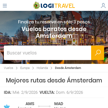
Finaliza tu reserva en sólo 3 pasos
Vuelos baratos desde
Ámsterdam
Buscar vuelos
Vuelos
Europa
Holanda
Desde Ámsterdam
Mejores rutas desde Ámsterdam
IDA
:
Mié. 2/9/2026
VUELTA
:
Dom. 6/9/2026
AMS
MAD