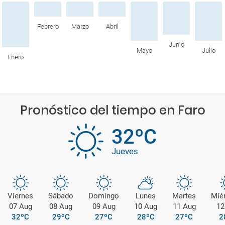
Febrero
Marzo
Abril
Junio
Mayo
Julio
Enero
Pronóstico del tiempo en Faro
32ºC
Jueves
Viernes
Sábado
Domingo
Lunes
Martes
Mié
07 Aug
08 Aug
09 Aug
10 Aug
11 Aug
12
32ºC
29ºC
27ºC
28ºC
27ºC
2