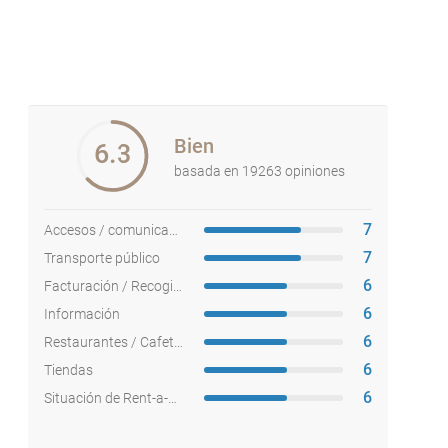
Bien
6.3
basada en 19263 opiniones
7
Accesos / comunicaciones
7
Transporte público
6
Facturación / Recogida equipajes
6
Información
6
Restaurantes / Cafeterías
6
Tiendas
6
Situación de Rent-a-cars