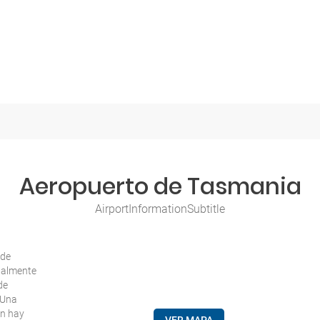
Aeropuerto de Tasmania
AirportInformationSubtitle
 de
ualmente
de
. Una
én hay
VER MAPA