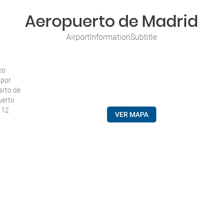
Aeropuerto de Madrid
AirportInformationSubtitle
co
 por
arto de
uerto
a 12
VER MAPA