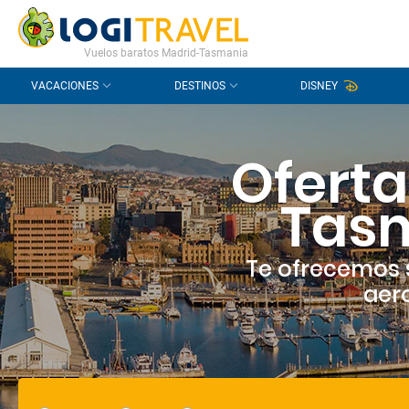
CONTACTO
PREGUNTAS FRECUENTES
Vuelos baratos Madrid-Tasmania
VACACIONES
DESTINOS
DISNEY
Oferta
Tasm
Te ofrecemos 
aero