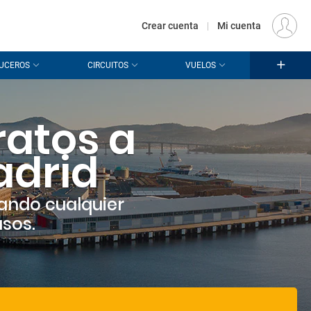
€
Origen
MADRID (MAD)
ES
EUR
Crear cuenta
|
Mi cuenta
UCEROS
CIRCUITOS
VUELOS
ratos a
adrid
ando cualquier
asos.