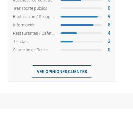
0
Transporte público
9
Facturación / Recogida equipajes
8
Información
4
Restaurantes / Cafeterías
3
Tiendas
0
Situación de Rent-a-cars
VER OPINIONES CLIENTES