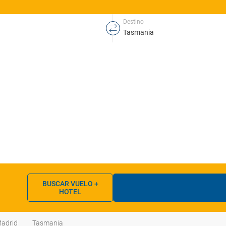
Destino
BUSCAR VUELO +
HOTEL
adrid
Tasmania