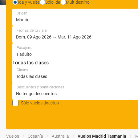
Ida y vuelta
Sólo ida
Multidestino
Origen
Fechas de tu viaje
Pasajeros
Todas las clases
Clases
Descuentos y bonificaciones
Sólo vuelos directos
Vuelos
Oceanía
Australia
Vuelos Madrid Tasmania
M