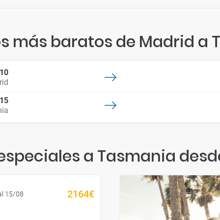
os más baratos de Madrid a
:10
id
:15
ia
 especiales a Tasmania desd
2164€
al 15/08