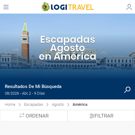
Escapadas
Agosto
en América
Resultados De Mi Búsqueda
08/2026 - Abr, 2 - 9 Días
Home
Escapadas
Agosto
América
ORDENAR
FILTRAR