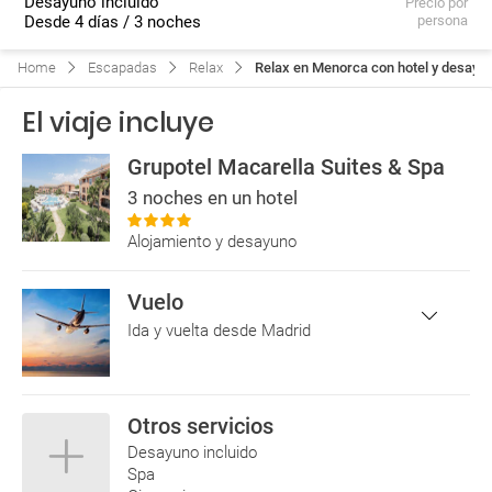
Desayuno incluido
Precio por
Desde 4 días / 3 noches
persona
Home
Escapadas
Relax
Relax en Menorca con hotel y desayun
El viaje incluye
Grupotel Macarella Suites & Spa
3 noches en un hotel
Alojamiento y desayuno
Vuelo
Ida y vuelta desde Madrid
Otros servicios
24/08/2026
vuelo directo
24/08/2026
18:40
20:15
Desayuno incluido
FR
Spa
MAD
MAH