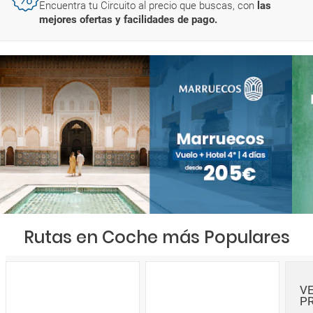
Encuentra tu Circuito al precio que buscas, con
las
mejores ofertas y facilidades de pago.
Rutas en Coche más Populares
V
P