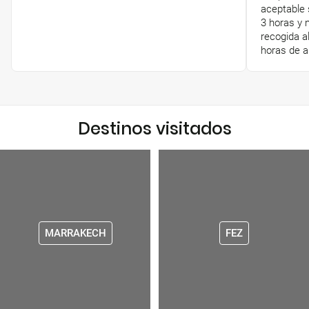
aceptable s
3 horas y 
recogida a
horas de a
Destinos visitados
MARRAKECH
FEZ