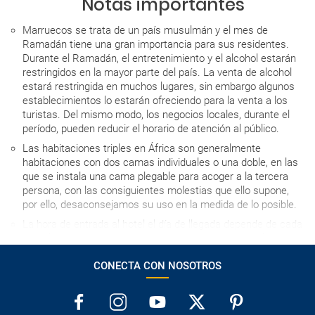
Notas importantes
Marruecos se trata de un país musulmán y el mes de
Ramadán tiene una gran importancia para sus residentes.
Durante el Ramadán, el entretenimiento y el alcohol estarán
restringidos en la mayor parte del país. La venta de alcohol
estará restringida en muchos lugares, sin embargo algunos
establecimientos lo estarán ofreciendo para la venta a los
turistas. Del mismo modo, los negocios locales, durante el
período, pueden reducir el horario de atención al público.
Las habitaciones triples en África son generalmente
habitaciones con dos camas individuales o una doble, en las
que se instala una cama plegable para acoger a la tercera
persona, con las consiguientes molestias que ello supone,
por ello, desaconsejamos su uso en la medida de lo posible.
La hora de entrada al hotel el día de llegada depende de cada
establecimiento, pero en ningún caso será antes de las 15h,
salvo que se indique lo contrario.
CONECTA CON NOSOTROS
La tarjeta de crédito está considerada una garantía, por lo
que, a veces, su uso es imprescindible para poder registrarse
en los hoteles.