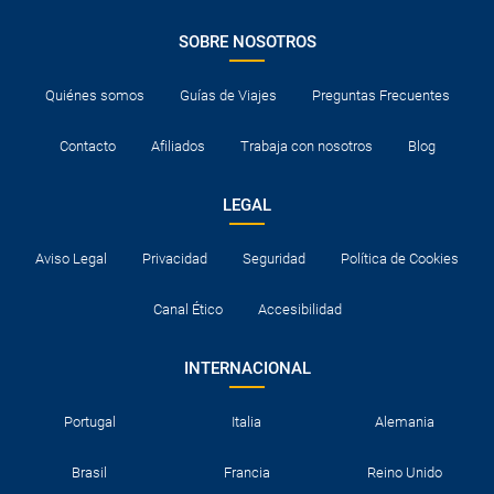
Normalmente los hoteles disponen de cuna para los bebés.
De lo contrario, tendrán que compartir cama con un adulto.
SOBRE NOSOTROS
Consultar documentación necesaria para entrar a los
destinos visitados y para el tránsito en los países en los que
Quiénes somos
Guías de Viajes
Preguntas Frecuentes
se realicen escalas aéreas.
Contacto
Afiliados
Trabaja con nosotros
Blog
LEGAL
Aviso Legal
Privacidad
Seguridad
Política de Cookies
Canal Ético
Accesibilidad
INTERNACIONAL
Portugal
Italia
Alemania
Brasil
Francia
Reino Unido