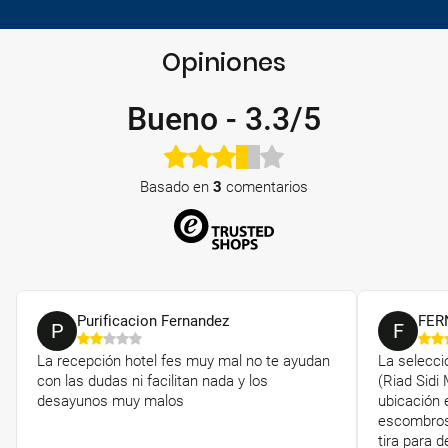
Opiniones
Bueno
-
3.3/5
Basado en
3
comentarios
Purificacion Fernandez
FER
P
F
La recepción hotel fes muy mal no te ayudan
La selecci
con las dudas ni facilitan nada y los
(Riad Sidi
desayunos muy malos
ubicación e
escombros,
tira para 