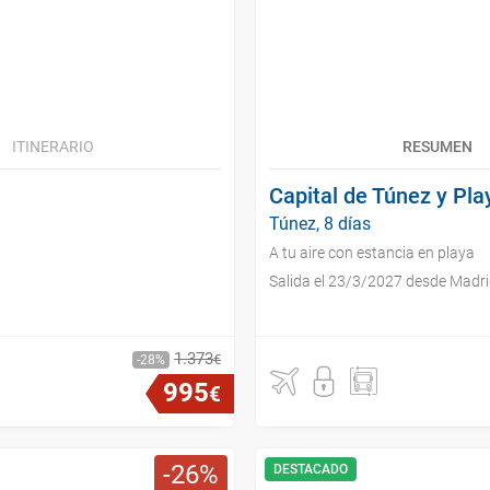
ITINERARIO
RESUMEN
Capital de Túnez y Pla
Túnez, 8 días
A tu aire con estancia en playa
Salida el 23/3/2027 desde Madr
1
.
373
€
28
995
€
26
DESTACADO