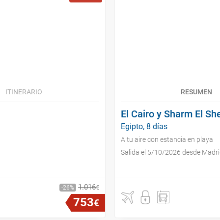
ITINERARIO
RESUMEN
El Cairo y Sharm El Sh
Egipto, 8 días
A tu aire con estancia en playa
Salida el 5/10/2026 desde Madr
1
.
016
€
26
753
€