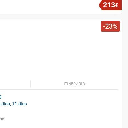
213
€
23
ITINERARIO
s
ndico, 11 días
rid