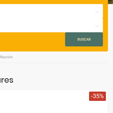
BUSCAR
a Reunión
res
35