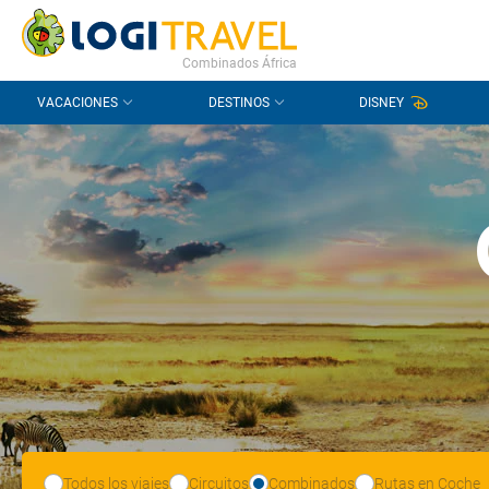
CONTACTO
PREGUNTAS FRECUENTES
Combinados África
VACACIONES
DESTINOS
DISNEY
Todos los viajes
Circuitos
Combinados
Rutas en Coche