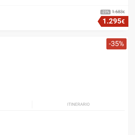
1
.
683
€
23
1
.
295
€
35
ITINERARIO