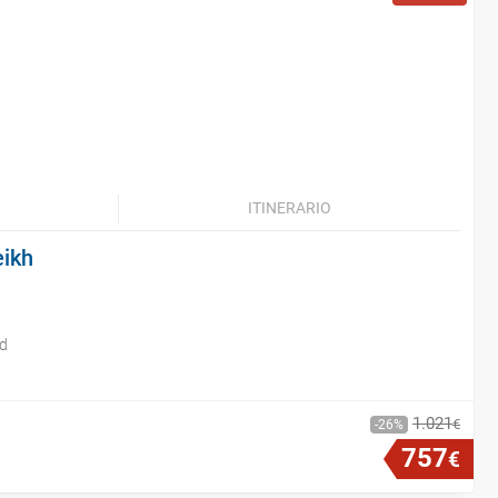
ITINERARIO
eikh
id
1
.
021
€
26
757
€