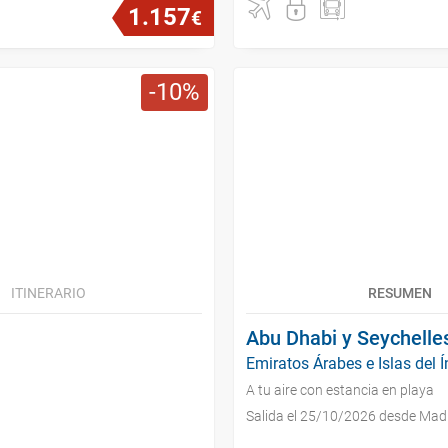
1
.
157
€
10
ITINERARIO
RESUMEN
Abu Dhabi y Seychelle
Emiratos Árabes e Islas del Í
A tu aire con estancia en playa
Salida el 25/10/2026 desde Mad