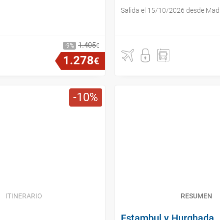
Salida el 15/10/2026 desde Mad
1
.
405
€
9
1
.
278
€
10
ITINERARIO
RESUMEN
Estambul y Hurghada