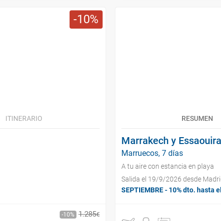
10
ITINERARIO
RESUMEN
Marrakech y Essaouir
Marruecos, 7 días
A tu aire con estancia en playa
Salida el 19/9/2026 desde Madr
SEPTIEMBRE - 10% dto. hasta e
1
.
285
€
10