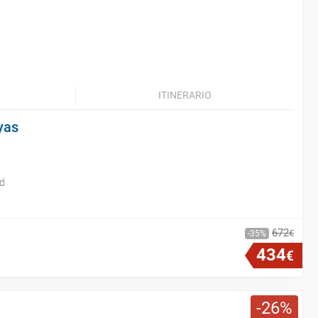
ITINERARIO
yas
id
672
€
35
434
€
26