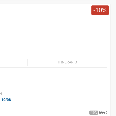
10
ITINERARIO
a
id
l 10/08
236
€
10