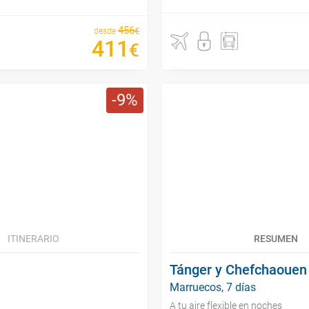
456
€
desde
411
€
9
ITINERARIO
RESUMEN
Tánger y Chefchaouen
Marruecos, 7 días
A tu aire flexible en noches