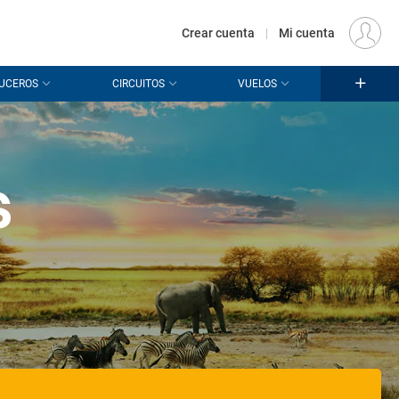
€
Origen
MADRID (MAD)
ES
EUR
Crear cuenta
|
Mi cuenta
UCEROS
CIRCUITOS
VUELOS
s