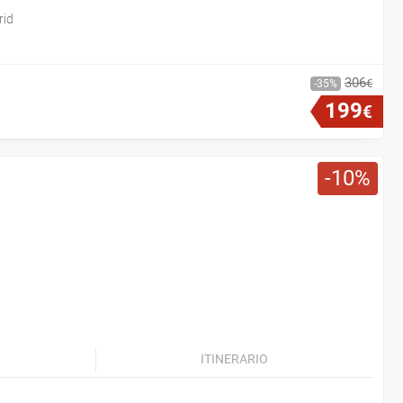
rid
306
€
35
199
€
10
ITINERARIO