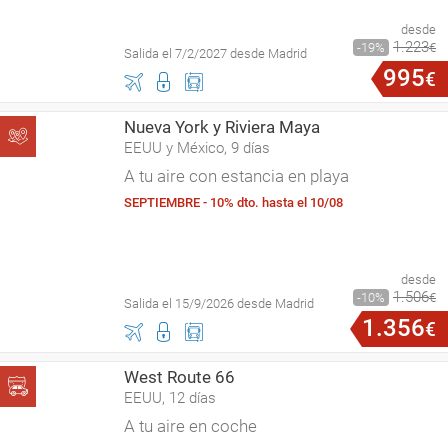
desde
1
.
223
19
€
Salida el 7/2/2027 desde Madrid
995
€
Nueva York y Riviera Maya
EEUU y México, 9 días
A tu aire con estancia en playa
SEPTIEMBRE - 10% dto. hasta el 10/08
desde
1
.
506
10
€
Salida el 15/9/2026 desde Madrid
1
.
356
€
West Route 66
EEUU, 12 días
A tu aire en coche