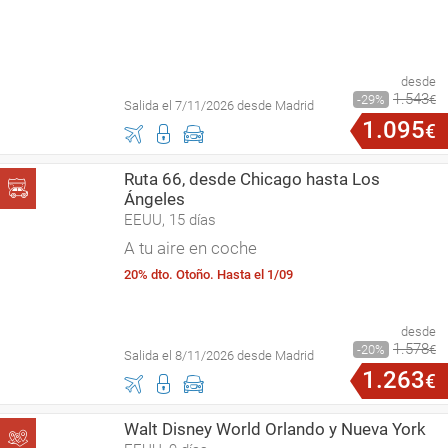
desde
1
.
543
29
€
Salida el 7/11/2026 desde Madrid
1
.
095
€
Ruta 66, desde Chicago hasta Los
Ángeles
EEUU, 15 días
A tu aire en coche
20% dto. Otoño. Hasta el 1/09
desde
1
.
578
20
€
Salida el 8/11/2026 desde Madrid
1
.
263
€
Walt Disney World Orlando y Nueva York