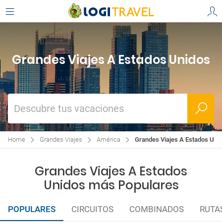
Grandes Viajes A Estados Unidos
Descubre tus vacaciones
Home
Grandes Viajes
América
Grandes Viajes A Estados Uni
Grandes Viajes A Estados
Unidos más Populares
POPULARES
CIRCUITOS
COMBINADOS
RUTA