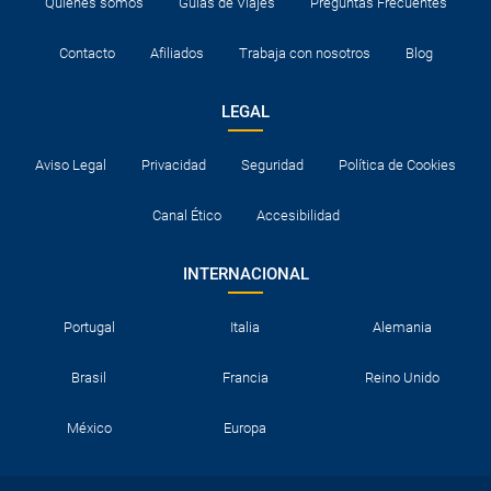
Quiénes somos
Guías de Viajes
Preguntas Frecuentes
Contacto
Afiliados
Trabaja con nosotros
Blog
LEGAL
Aviso Legal
Privacidad
Seguridad
Política de Cookies
Canal Ético
Accesibilidad
INTERNACIONAL
Portugal
Italia
Alemania
Brasil
Francia
Reino Unido
México
Europa