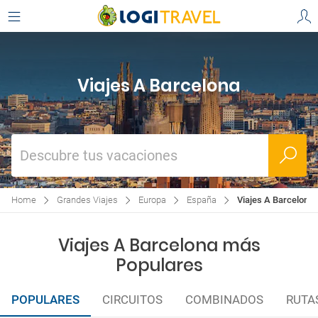
Viajes A Barcelona
Descubre tus vacaciones
Home
Grandes Viajes
Europa
España
Viajes A Barcelona
Viajes A Barcelona más
Populares
POPULARES
CIRCUITOS
COMBINADOS
RUTA