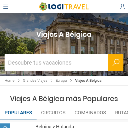
Viajes A Bélgica
Descubre tus vacaciones
Home
Grandes Viajes
Europa
Viajes A Bélgica
Viajes A Bélgica más Populares
POPULARES
CIRCUITOS
COMBINADOS
RUTA
Bélgica y Holanda