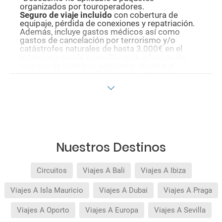
organizados por touroperadores.
Seguro de viaje incluido
con cobertura de
equipaje, pérdida de conexiones y repatriación.
Además, incluye gastos médicos así como
gastos de cancelación por terrorismo y/o
catástrofes naturales de hasta 3.000€ en el
extranjero, puede consultar más información
con uno de nuestros agentes o durante el
proceso de reserva. Este seguro garantiza
asistencia básica en destino, pero no olvide que
si quiere reforzar esta asistencia tiene que
añadir a su compra otros seguros opcionales
(podrá seleccionarlos antes de confirmar su
reserva).
Pago flexible
sin intereses para reservas
realizadas con más de 30 días de antelación.
Quedan excluidos los productos de terceros de
Nuestros Destinos
esta promoción.
Circuitos
Viajes A Bali
Viajes A Ibiza
Viajes A Isla Mauricio
Viajes A Dubai
Viajes A Praga
Viajes A Oporto
Viajes A Europa
Viajes A Sevilla