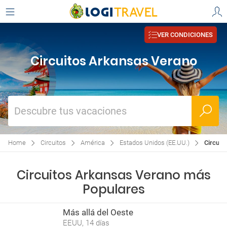
VER CONDICIONES
Circuitos Arkansas Verano
Descubre tus vacaciones
Home
Circuitos
América
Estados Unidos (EE.UU.)
Circuit
Circuitos Arkansas Verano más
Populares
Más allá del Oeste
EEUU, 14 días