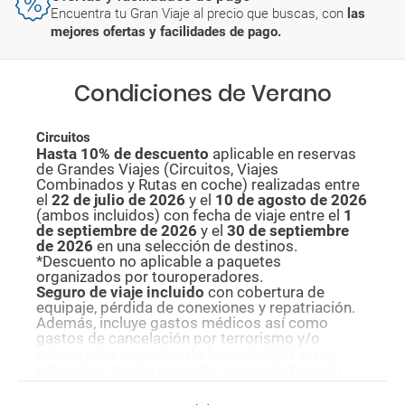
Encuentra tu Gran Viaje al precio que buscas, con
las
mejores ofertas y facilidades de pago.
Condiciones de Verano
Circuitos
Hasta 10% de descuento
aplicable en reservas
de Grandes Viajes (Circuitos, Viajes
Combinados y Rutas en coche) realizadas entre
el
22 de julio de 2026
y el
10 de agosto de
2026
(ambos incluidos) con fecha de viaje entre el
1
de septiembre de 2026
y el
30 de septiembre
de 2026
en una selección de destinos.
*Descuento no aplicable a paquetes
organizados por touroperadores.
Seguro de viaje incluido
con cobertura de
equipaje, pérdida de conexiones y repatriación.
Además, incluye gastos médicos así como
gastos de cancelación por terrorismo y/o
catástrofes naturales de hasta 3.000€ en el
extranjero, puede consultar más información
con uno de nuestros agentes o durante el
proceso de reserva. Este seguro garantiza