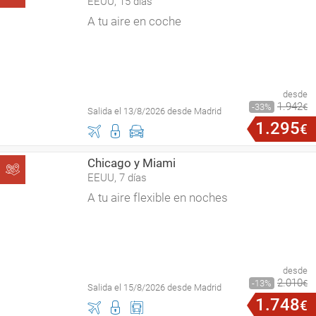
EEUU, 15 días
A tu aire en coche
desde
1
.
942
33
€
Salida el 13/8/2026 desde Madrid
1
.
295
€
Chicago y Miami
EEUU, 7 días
A tu aire flexible en noches
desde
2
.
010
13
€
Salida el 15/8/2026 desde Madrid
1
.
748
€