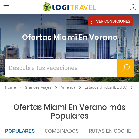
VER CONDICIONES
Ofertas Miami En Verano
Descubre tus vacaciones
Home
Grandes Viajes
América
Estados Unidos (EE.UU.)
O
Ofertas Miami En Verano más
Populares
POPULARES
COMBINADOS
RUTAS EN COCHE