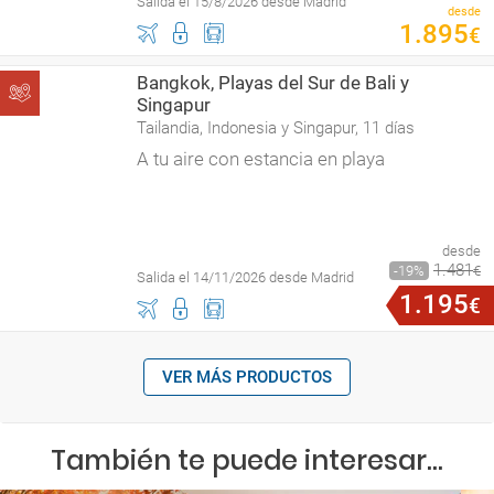
Salida el 15/8/2026 desde Madrid
desde
1
.
895
€
Bangkok, Playas del Sur de Bali y
Singapur
Tailandia, Indonesia y Singapur, 11 días
A tu aire con estancia en playa
desde
1
.
481
19
€
Salida el 14/11/2026 desde Madrid
1
.
195
€
VER MÁS PRODUCTOS
También te puede interesar...