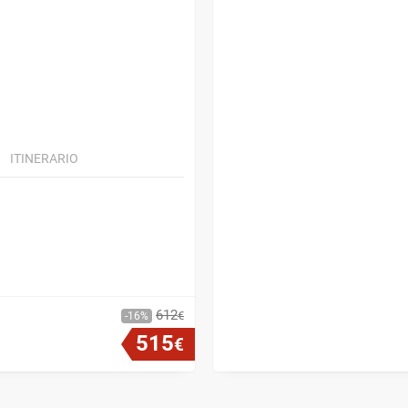
ITINERARIO
612
€
16
515
€