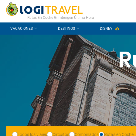
CONTACTO
PREGUNTAS FRECUENTES
Rutas En Coche Grimbergen Última Hora
VACACIONES
DESTINOS
DISNEY
R
Todos los viajes
Circuitos
Combinados
Rutas en Coche