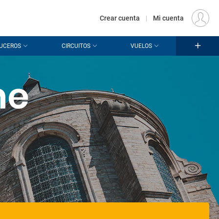
€
Origen
MADRID (MAD)
ES
EUR
Crear cuenta
|
Mi cuenta
UCEROS
CIRCUITOS
VUELOS
he