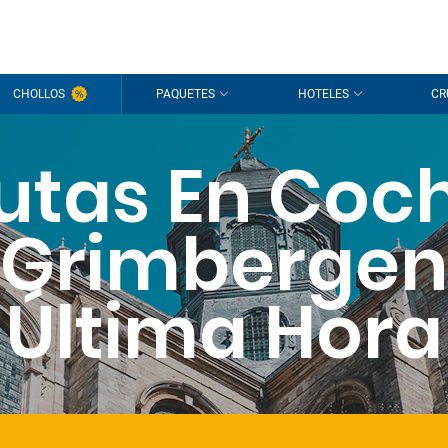
CHOLLOS
PAQUETES
HOTELES
CR
utas En Coc
Grimbergen
Última Hora