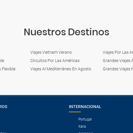
Nuestros Destinos
Viajes Vietnam Verano
Viajes Por Las 
ble
Circuitos Por Las Américas
Grandes Viajes 
 Flexible
Viajes Al Mediterráneo En Agosto
Grandes Viajes 
ROS
INTERNACIONAL
Portugal
Italia