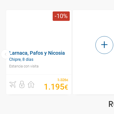
10
Larnaca, Pafos y Nicosia
Chipre, 8 días
Estancia con visita
1
.
326
€
1
.
195
€
R