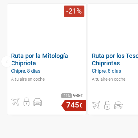
21
Ruta por la Mitología
Ruta por los Tes
Chipriota
Chipriotas
Chipre, 8 días
Chipre, 8 días
A tu aire en coche
A tu aire en coche
938
€
21
745
€