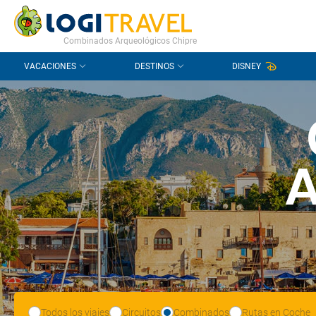
CONTACTO
PREGUNTAS FRECUENTES
Combinados Arqueológicos Chipre
VACACIONES
DESTINOS
DISNEY
A
Todos los viajes
Circuitos
Combinados
Rutas en Coche