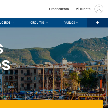
€
Origen
MADRID (MAD)
ES
EUR
Crear cuenta
|
Mi cuenta
UCEROS
CIRCUITOS
VUELOS
s
os