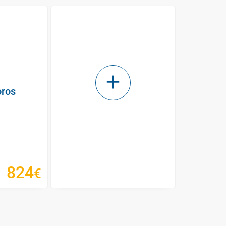
oros
824
€