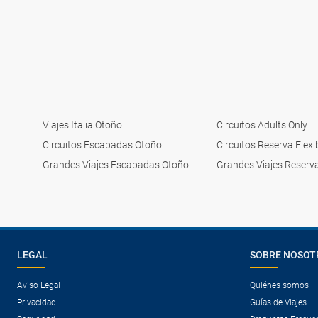
Viajes Italia Otoño
Circuitos Adults Only
Circuitos Escapadas Otoño
Circuitos Reserva Flexi
Grandes Viajes Escapadas Otoño
Grandes Viajes Reserva
LEGAL
SOBRE NOSOT
Aviso Legal
Quiénes somos
Privacidad
Guías de Viajes