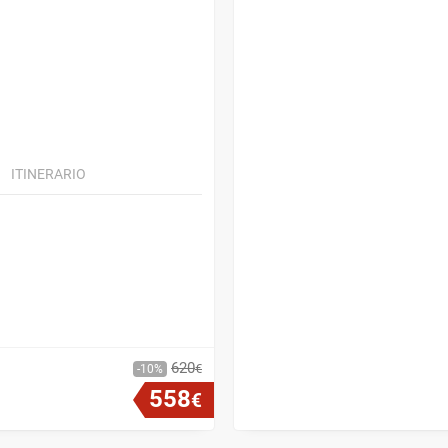
ITINERARIO
620
€
10
558
€