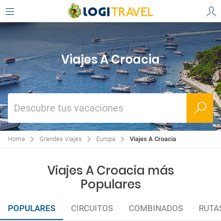
Viajes A Croacia
Descubre tus vacaciones
Home
Grandes Viajes
Europa
Viajes A Croacia
Viajes A Croacia más
Populares
POPULARES
CIRCUITOS
COMBINADOS
RUTA