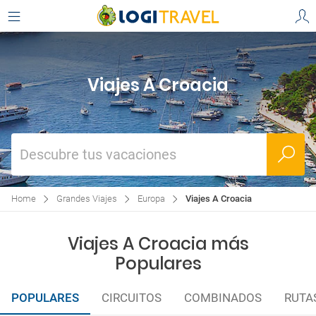
Viajes A Croacia
Descubre tus vacaciones
Home
Grandes Viajes
Europa
Viajes A Croacia
Viajes A Croacia más
Populares
POPULARES
CIRCUITOS
COMBINADOS
RUTA