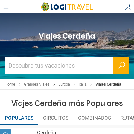
Viajes Cerdeña
Descubre tus vacaciones
Home
Grandes Viajes
Europa
Italia
Viajes Cerdeña
Viajes Cerdeña más Populares
POPULARES
CIRCUITOS
COMBINADOS
RUTA
Cerdeña