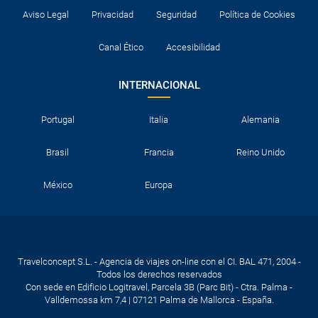
Aviso Legal
Privacidad
Seguridad
Política de Cookies
Canal Ético
Accesibilidad
INTERNACIONAL
Portugal
Italia
Alemania
Brasil
Francia
Reino Unido
México
Europa
Travelconcept S.L. - Agencia de viajes on-line con el CI. BAL 471, 2004 -
Todos los derechos reservados
Con sede en Edificio Logitravel, Parcela 3B (Parc Bit) - Ctra. Palma -
Valldemossa km 7,4 | 07121 Palma de Mallorca - España.