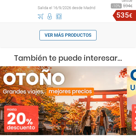
desde
594
10
€
Salida el 16/9/2026 desde Madrid
535
€
VER MÁS PRODUCTOS
También te puede interesar...