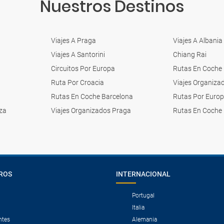
Nuestros Destinos
Viajes A Praga
Viajes A Albania
Viajes A Santorini
Chiang Rai
Circuitos Por Europa
Rutas En Coche
Ruta Por Croacia
Viajes Organiza
Rutas En Coche Barcelona
Rutas Por Euro
za
Viajes Organizados Praga
Rutas En Coche 
ROS
INTERNACIONAL
Portugal
Italia
ntes
Alemania