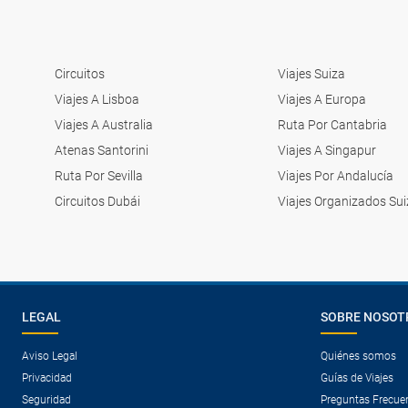
Circuitos
Viajes Suiza
Viajes A Lisboa
Viajes A Europa
Viajes A Australia
Ruta Por Cantabria
Atenas Santorini
Viajes A Singapur
Ruta Por Sevilla
Viajes Por Andalucía
Circuitos Dubái
Viajes Organizados Sui
LEGAL
SOBRE NOSOT
Aviso Legal
Quiénes somos
Privacidad
Guías de Viajes
Seguridad
Preguntas Frecue