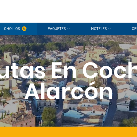
CHOLLOS
PAQUETES
HOTELES
CR
utas En Coc
Alarcón