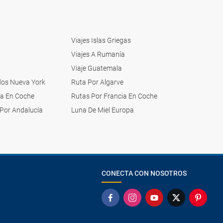
Viajes Islas Griegas
Viajes A Rumanía
Viaje Guatemala
dos Nueva York
Ruta Por Algarve
pa En Coche
Rutas Por Francia En Coche
Por Andalucía
Luna De Miel Europa
CONECTA CON NOSOTROS