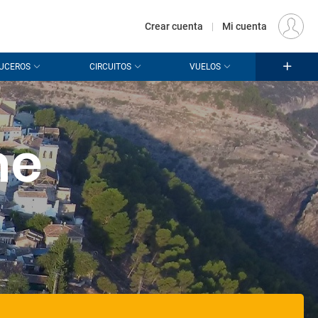
€
Origen
MADRID (MAD)
ES
EUR
Crear cuenta
|
Mi cuenta
UCEROS
CIRCUITOS
VUELOS
he