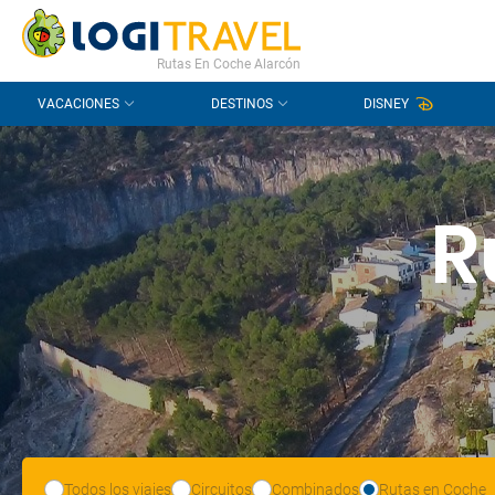
CONTACTO
PREGUNTAS FRECUENTES
Rutas En Coche Alarcón
VACACIONES
DESTINOS
DISNEY
R
Todos los viajes
Circuitos
Combinados
Rutas en Coche