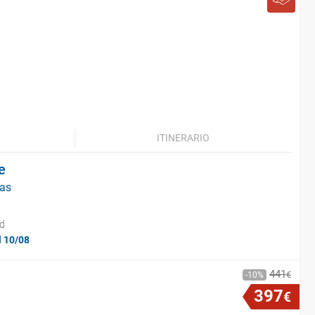
ITINERARIO
e
ías
id
l 10/08
441
€
10
397
€