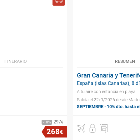
ITINERARIO
RESUMEN
Gran Canaria y Tenerif
España (Islas Canarias), 8 d
A tu aire con estancia en playa
Salida el 22/9/2026 desde Madr
SEPTIEMBRE - 10% dto. hasta e
297
€
10
268
€