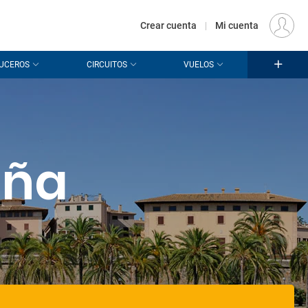
€
Origen
MADRID (MAD)
ES
EUR
Crear cuenta
|
Mi cuenta
UCEROS
CIRCUITOS
VUELOS
aña