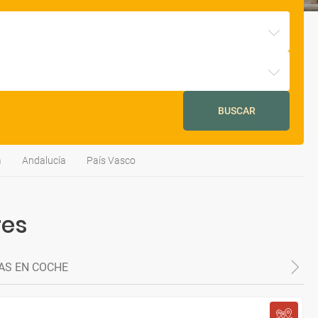
BUSCAR
a
Andalucía
País Vasco
res
AS EN COCHE