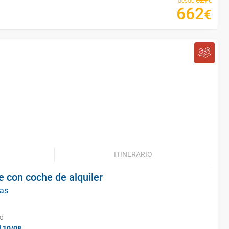
827
€
desde
662
€
ITINERARIO
e con coche de alquiler
ías
id
l 10/08