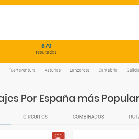
879
resultados
Fuerteventura
Asturias
Lanzarote
Cantabria
Galici
ajes Por España más Popula
CIRCUITOS
COMBINADOS
RUT