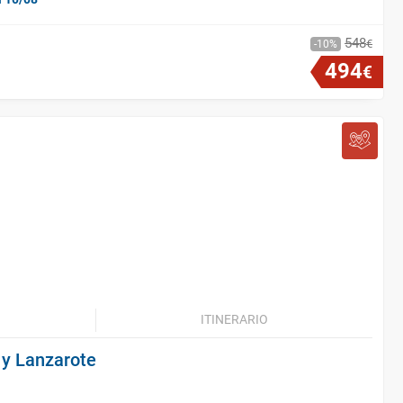
548
€
10
494
€
ITINERARIO
 y Lanzarote