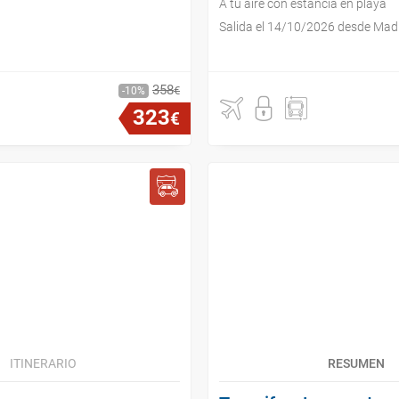
A tu aire con estancia en playa
Salida el 14/10/2026 desde Mad
358
€
10
323
€
ITINERARIO
RESUMEN