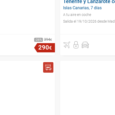
Tenerife y Lanzarote c
Islas Canarias, 7 días
A tu aire en coche
Salida el 19/10/2026 desde Mad
394
€
26
290
€