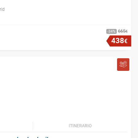
rid
665
€
34
438
€
ITINERARIO