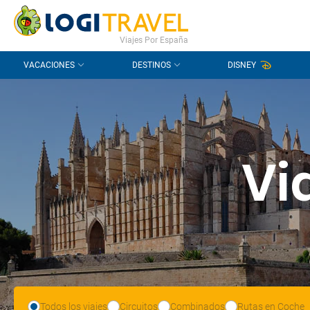
CONTACTO
PREGUNTAS FRECUENTES
Viajes Por España
VACACIONES
DESTINOS
DISNEY
Vi
Todos los viajes
Circuitos
Combinados
Rutas en Coche