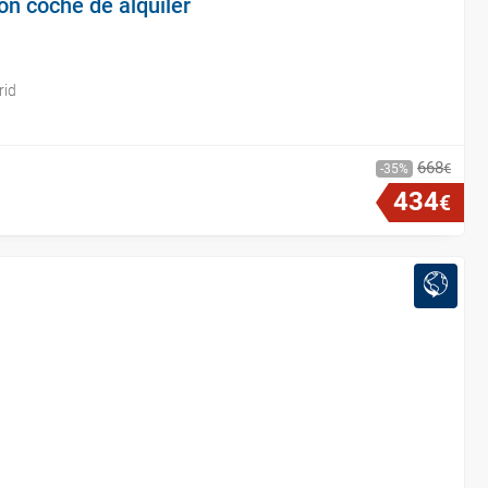
on coche de alquiler
rid
668
€
35
434
€