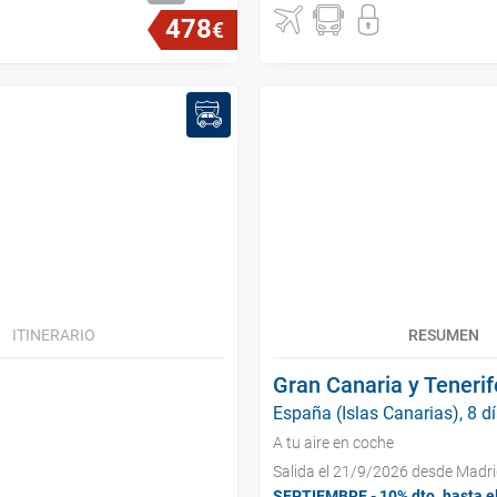
478
€
ITINERARIO
RESUMEN
Gran Canaria y Tenerif
España (Islas Canarias), 8 d
A tu aire en coche
Salida el 21/9/2026 desde Madr
SEPTIEMBRE - 10% dto. hasta e