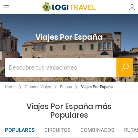
Viajes Por España
Descubre tus vacaciones
Home
Grandes Viajes
Europa
Viajes Por España
Viajes Por España más
Populares
POPULARES
CIRCUITOS
COMBINADOS
RUTA