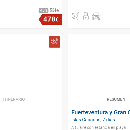
531
€
10
478
€
ITINERARIO
RESUMEN
Fuerteventura y Gran 
Islas Canarias, 7 días
A tu aire con estancia en playa