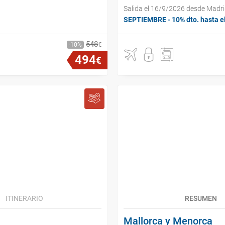
Salida el 16/9/2026 desde Madr
SEPTIEMBRE - 10% dto. hasta e
548
€
10
494
€
ITINERARIO
RESUMEN
Mallorca y Menorca