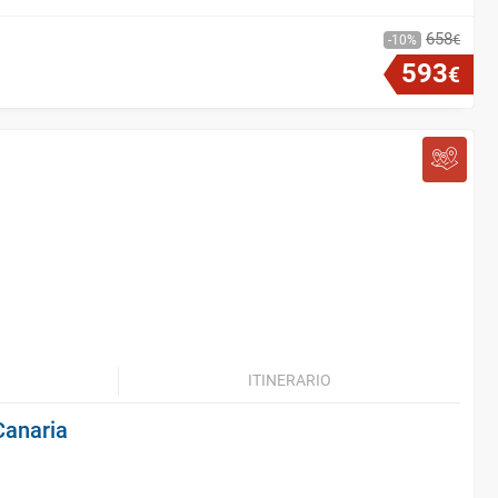
658
€
10
593
€
ITINERARIO
Canaria