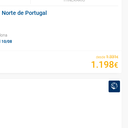
ITINERARIO
 Norte de Portugal
lona
l 10/08
1
.
331
€
desde
1
.
198
€