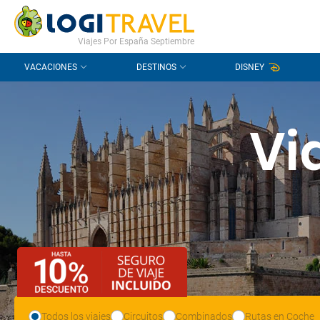
CONTACTO
PREGUNTAS FRECUENTES
Viajes Por España Septiembre
VACACIONES
DESTINOS
DISNEY
Vi
Todos los viajes
Circuitos
Combinados
Rutas en Coche