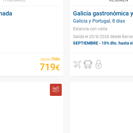
ITINERARIO
RESUMEN
anada
Galicia gastronómica y
Galicia y Portugal, 8 días
Estancia con visita
Salida el 20/9/2026 desde Barce
SEPTIEMBRE - 10% dto. hasta e
798
€
desde
719
€