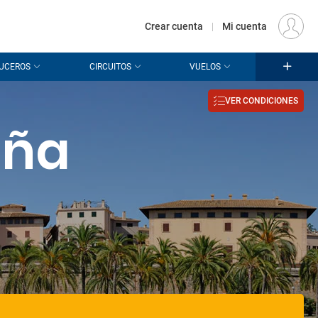
€
Origen
MADRID (MAD)
ES
EUR
Crear cuenta
|
Mi cuenta
UCEROS
CIRCUITOS
VUELOS
VER CONDICIONES
aña