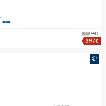
id
l 10/08
441
€
10
397
€