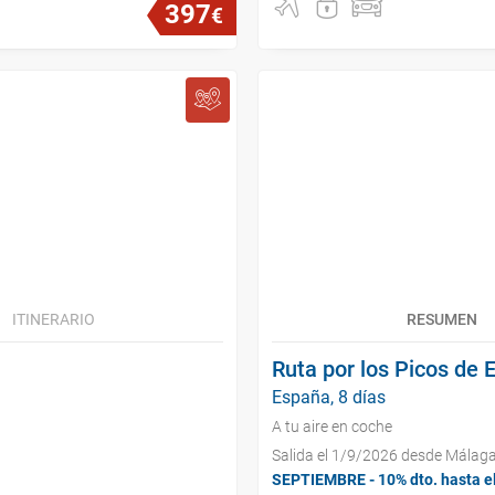
397
€
ITINERARIO
RESUMEN
Ruta por los Picos de 
España, 8 días
A tu aire en coche
Salida el 1/9/2026 desde Málag
SEPTIEMBRE - 10% dto. hasta e