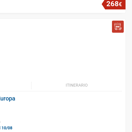
268
€
ITINERARIO
Europa
a
l 10/08