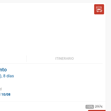
ITINERARIO
ento
), 8 días
id
l 10/08
297
€
10