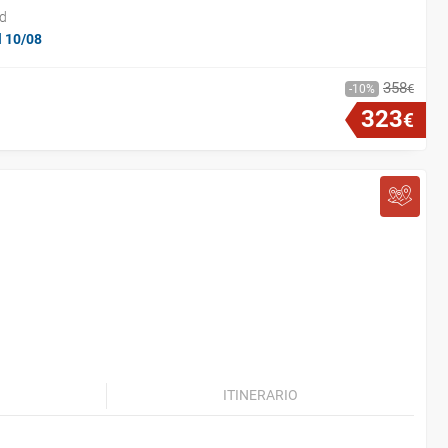
id
l 10/08
358
€
10
323
€
ITINERARIO