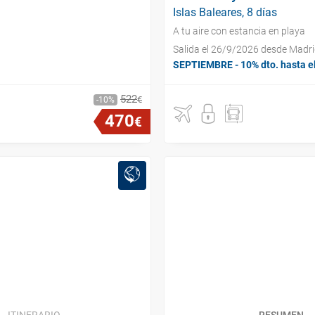
Islas Baleares, 8 días
A tu aire con estancia en playa
Salida el 26/9/2026 desde Madr
SEPTIEMBRE - 10% dto. hasta e
522
€
10
470
€