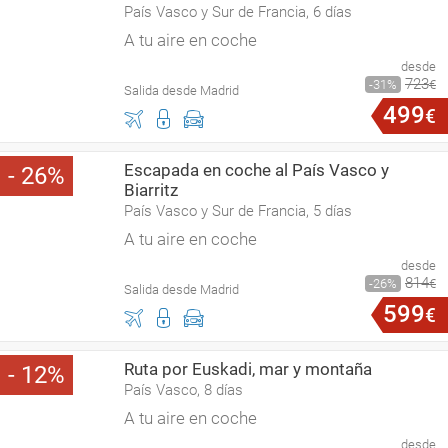
País Vasco y Sur de Francia, 6 días
A tu aire en coche
desde
723
31
€
Salida desde Madrid
499
€
Escapada en coche al País Vasco y
26
Biarritz
País Vasco y Sur de Francia, 5 días
A tu aire en coche
desde
814
26
€
Salida desde Madrid
599
€
Ruta por Euskadi, mar y montaña
12
País Vasco, 8 días
A tu aire en coche
desde