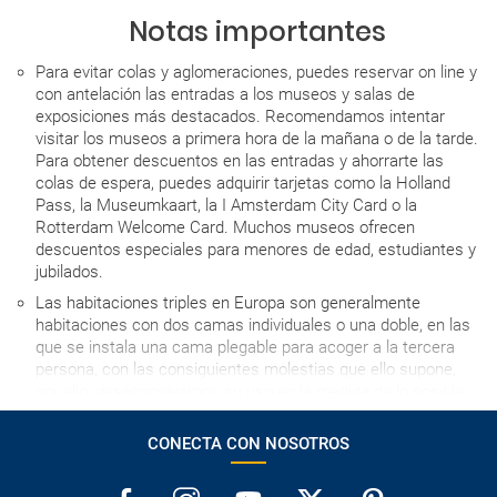
Notas importantes
Para evitar colas y aglomeraciones, puedes reservar on line y
con antelación las entradas a los museos y salas de
exposiciones más destacados. Recomendamos intentar
visitar los museos a primera hora de la mañana o de la tarde.
Para obtener descuentos en las entradas y ahorrarte las
colas de espera, puedes adquirir tarjetas como la Holland
Pass, la Museumkaart, la I Amsterdam City Card o la
Rotterdam Welcome Card. Muchos museos ofrecen
descuentos especiales para menores de edad, estudiantes y
jubilados.
Las habitaciones triples en Europa son generalmente
habitaciones con dos camas individuales o una doble, en las
que se instala una cama plegable para acoger a la tercera
persona, con las consiguientes molestias que ello supone,
por ello, desaconsejamos su uso en la medida de lo posible.
La hora de entrada al hotel el día de llegada depende de cada
CONECTA CON NOSOTROS
establecimiento, pero en ningún caso será antes de las 15h,
salvo que se indique lo contrario.