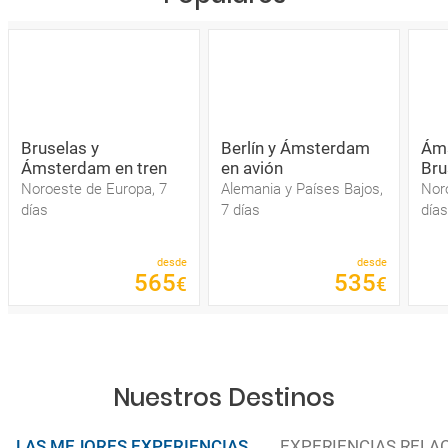
Bruselas y
Berlín y Ámsterdam
Ám
Ámsterdam en tren
en avión
Bru
Noroeste de Europa, 7
Alemania y Países Bajos,
Nor
días
7 días
días
desde
desde
565
535
€
€
Nuestros Destinos
LAS MEJORES EXPERIENCIAS
EXPERIENCIAS RELA