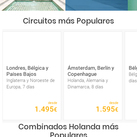
Circuitos más Populares
Londres, Bélgica y
Ámsterdam, Berlín y
Bél
Países Bajos
Copenhague
Bélg
Inglaterra y Noroeste de
Holanda, Alemania y
días
Europa, 7 días
Dinamarca, 8 días
desde
desde
1
.
495
1
.
595
€
€
Combinados Holanda más
Populares