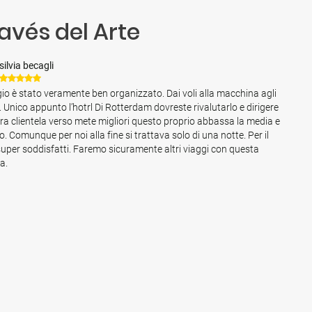
avés del Arte
silvia becagli
ggio è stato veramente ben organizzato. Dai voli alla macchina agli
. Unico appunto l’hotrl Di Rotterdam dovreste rivalutarlo e dirigere
tra clientela verso mete migliori questo proprio abbassa la media e
o. Comunque per noi alla fine si trattava solo di una notte. Per il
super soddisfatti. Faremo sicuramente altri viaggi con questa
a.