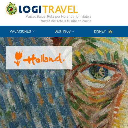
CONTACTO
PREGUNTAS FRECUENTES
Países Bajos: Ruta por Holanda. Un viaje a
través del Arte, a tu aire en coche
VACACIONES
DESTINOS
DISNEY