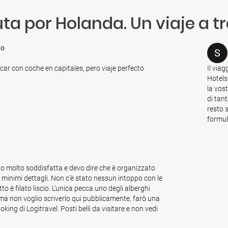
ta por Holanda. Un viaje a tr
do
S
car con coche en capitales, pero viaje perfecto
Il via
Hotels
la vos
di tant
resto 
formul
o molto soddisfatta e devo dire che è organizzato
 minimi dettagli. Non c’è stato nessun intoppo con le
to è filato liscio. L’unica pecca uno degli alberghi
a non voglio scriverlo qui pubblicamente, farò una
oking di Logitravel. Posti belli da visitare e non vedi