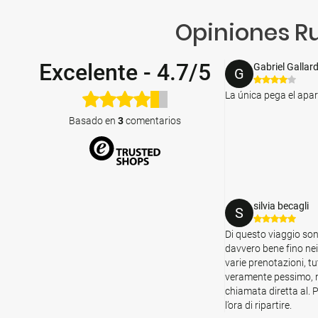
Opiniones Ru
Excelente
-
4.7/5
Gabriel Gallar
G
La única pega el apar
Basado en
3
comentarios
silvia becagli
S
Di questo viaggio son
davvero bene fino nei
varie prenotazioni, tut
veramente pessimo, m
chiamata diretta al. P
l’ora di ripartire.