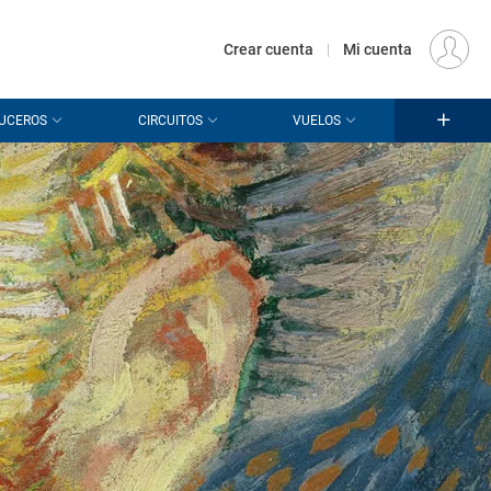
€
Origen
MADRID (MAD)
ES
EUR
Crear cuenta
|
Mi cuenta
UCEROS
CIRCUITOS
VUELOS