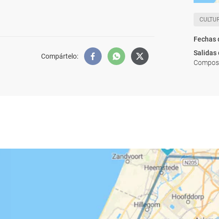
CULTU
Fechas 
Salidas
Compártelo
:
Compost