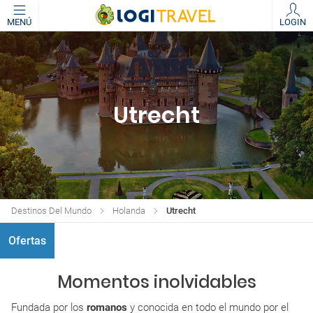
MENÚ
LOGIN
Utrecht
Destinos Del Mundo
Holanda
Utrecht
Ofertas
Momentos inolvidables
Fundada por los
romanos
y conocida en todo el mundo por el