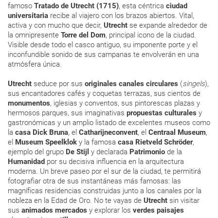
famoso
Tratado de Utrecht (1715)
, esta céntrica
ciudad
universitaria
recibe al viajero con los brazos abiertos. Vital,
activa y con mucho que decir,
Utrecht
se expande alrededor de
la omnipresente
Torre del Dom
, principal icono de la ciudad.
Visible desde todo el casco antiguo, su imponente porte y el
inconfundible sonido de sus campanas te envolverán en una
atmósfera única.
Utrecht
seduce por sus
originales canales circulares
(
singels
),
sus encantadores cafés y coquetas terrazas, sus cientos de
monumentos
, iglesias y conventos, sus pintorescas plazas y
hermosos parques, sus imaginativas
propuestas culturales
y
gastronómicas y un amplio listado de excelentes museos como
la
casa Dick Bruna
, el
Catharijneconvent
, el
Centraal Museum
,
el
Museum Speelklok
y la famosa
casa Rietveld Schröder
,
ejemplo del grupo
De Stijl
y declarada
Patrimonio
de la
Humanidad
por su decisiva influencia en la arquitectura
moderna. Un breve paseo por el sur de la ciudad, te permitirá
fotografiar otra de sus instantáneas más famosas: las
magníficas residencias construidas junto a los canales por la
nobleza en la Edad de Oro. No te vayas de
Utrecht
sin visitar
sus
animados mercados
y explorar los
verdes paisajes