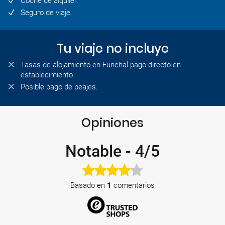
Coche de alquiler.
Seguro de viaje.
Tu viaje no incluye
Tasas de alojamiento en Funchal pago directo en
establecimiento.
Posible pago de peajes.
Opiniones
Notable
-
4/5
Basado en
1
comentarios