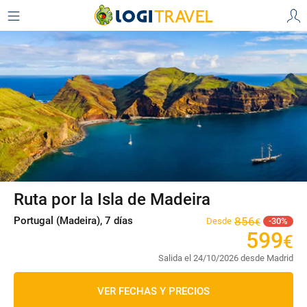
Ruta por la Isla de Madeira
Portugal (Madeira), 7 días
856
Desde
30
€
599
€
Salida el 24/10/2026 desde Madrid
VER FECHAS Y PRECIOS