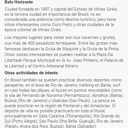
Belo Horizonte
Ciudad fundada en 1897 y capital del Estado de Minas Giráis,
es la tercera ciudad en importancia del Brasil, no es
considerada una potencia como destino turístico, pero tiene
sitios interesantes como Ouro Preto y otras ciudades de la
época colonial de Minas Giráis
Los mejores lugares para visitar son sus cavernas y grutas,
sus más de 400 pasadizos terráqueos. Entre las grutas mas
famosas destacan la Gruta de Maquiné y la Gruta de la Pinha.
Otras visitas interesantes se pueden realizar a la Plaza Da
Libertade Parque Municipal en la Av. Joao Pinheiro, el Palacio de
la Libertad y al Centro Artesanal Minero.
Otras actividades de interés
En Brasil también se pueden practicar diversos deportes como
parapente, en el área de Río de Janeiro, trekking en Bahía, surf
en casi todas las playas, el buceo en puntos rescatables como
la isla de Fernando de Noronha (Pernambuco), Abrolhos (Bahía),
Búzios (Río de Janeiro) y Ubatuba (Sao Paulo). La pesca se
puede practicar en la región de Pantanal y del Amazonas. El
deporte de vela es posible practicarlo en todo el litoral,
principalmente en Sata Catarina (Florianópolis), Río Grande do
Sul (Porto Alegre), Sao Paulo (Ilha Bella, Guarujá), Río de Janeiro
(Paraty, Angra dos Reis, Buzios), Bahía (Salvador).