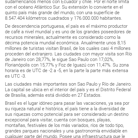
sudamericanos menos con Ecuador y chile. Por el norte limita
con el océano Atlántico Sur. Su extensión lo convierte en el
quinto país más grande del mundo, con una superficie de
8.547.404 kilómetros cuadrados y 176.000.000 habitantes.
De descendencia portuguesa, el país es el máximo productor
de café a nivel mundial y es uno de los grandes poseedores de
recursos minerales, actualmente es considerado como la
décima potencia mundial económica. Anualmente unos 8,15
millones de turistas visitan Brasil, de los cuales casi 4 millones
proceden del extranjero. Las ciudades con mayor visita son Río
de Janeiro con 28,77%, le sigue Sao Paulo con 17,02%,
Florianópolis con 15,77% y Foz de Iguazú con 11,47%. Su zona
horaria es de UTC de -2 a -5, en la parte la parte más extensa
es UTC -3.
Las ciudades más importantes son Sao Paulo y Río de Janeiro.
La capital se ubica en el interior del país y es el Distrito Federal
de Brasilia, además está dividido en 27 Estados.
Brasil es el lugar idóneo para pasar las vacaciones, ya sea por
su riqueza natural e histórica, el país tiene a la diversidad de
sus riquezas como potencial para ser considerado un destino
excepcional para visitar, cuenta con bosques, playas,
montañas, festivales de los más variados, ríos de todo tipo,
grandes parques nacionales y una gastronomía envidiable en
cualquier parte del mundo. Posee una infraestructura que le