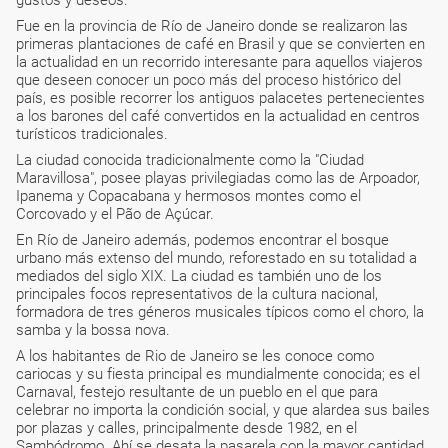
gustos y deseos.
Fue en la provincia de Río de Janeiro donde se realizaron las
primeras plantaciones de café en Brasil y que se convierten en
la actualidad en un recorrido interesante para aquellos viajeros
que deseen conocer un poco más del proceso histórico del
país, es posible recorrer los antiguos palacetes pertenecientes
a los barones del café convertidos en la actualidad en centros
turísticos tradicionales.
La ciudad conocida tradicionalmente como la "Ciudad
Maravillosa", posee playas privilegiadas como las de Arpoador,
Ipanema y Copacabana y hermosos montes como el
Corcovado y el Pão de Açúcar.
En Río de Janeiro además, podemos encontrar el bosque
urbano más extenso del mundo, reforestado en su totalidad a
mediados del siglo XIX. La ciudad es también uno de los
principales focos representativos de la cultura nacional,
formadora de tres géneros musicales típicos como el choro, la
samba y la bossa nova.
A los habitantes de Rio de Janeiro se les conoce como
cariocas y su fiesta principal es mundialmente conocida; es el
Carnaval, festejo resultante de un pueblo en el que para
celebrar no importa la condición social, y que alardea sus bailes
por plazas y calles, principalmente desde 1982, en el
Sambódromo. Ahí se desata la pasarela con la mayor cantidad