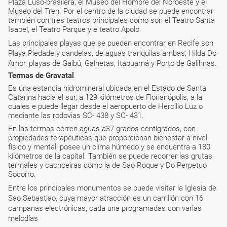
Plaza Luso-brasilera, el Museo del Hombre del Noroeste y el
Museo del Tren. Por el centro de la ciudad se puede encontrar
también con tres teatros principales como son el Teatro Santa
Isabel, el Teatro Parque y e teatro Apolo.
Las principales playas que se pueden encontrar en Recife son
Playa Piedade y candelas, de aguas tranquilas ambas; Hilda Do
Amor, playas de Gaibú, Galhetas, Itapuamá y Porto de Galihnas.
Termas de Gravatal
Es una estancia hidromineral ubicada en el Estado de Santa
Catarina hacia el sur, a 129 kilómetros de Florianópolis, a la
cuales e puede llegar desde el aeropuerto de Hercilio Luz o
mediante las rodovias SC- 438 y SC- 431.
En las termas corren aguas a37 grados centígrados, con
propiedades terapéuticas que proporcionan bienestar a nivel
físico y mental, posee un clima húmedo y se encuentra a 180
kilómetros de la capital. También se puede recorrer las grutas
termales y cachoeiras como la de Sao Roque y Do Perpetuo
Socorro.
Entre los principales monumentos se puede visitar la Iglesia de
Sao Sebastiao, cuya mayor atracción es un carrillón con 16
campanas electrónicas, cada una programadas con varias
melodías