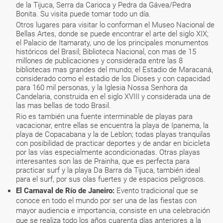
de la Tijuca, Serra da Carioca y Pedra da Gávea/Pedra
Bonita. Su visita puede tomar todo un día.
Otros lugares para visitar lo conforman el Museo Nacional de
Bellas Artes, donde se puede encontrar el arte del siglo XIX;
el Palacio de Itamaraty, uno de los principales monumentos
históricos del Brasil; Biblioteca Nacional, con mas de 15
millones de publicaciones y considerada entre las 8
bibliotecas mas grandes del mundo; el Estadio de Maracaná,
considerado como el estadio de los Dioses y con capacidad
para 160 mil personas, y la Iglesia Nossa Senhora da
Candelaria, construida en el siglo XVIII y considerada una de
las mas bellas de todo Brasil.
Rio es también una fuente interminable de playas para
vacacionar, entre ellas se encuentra la playa de Ipanema, la
playa de Copacabana y la de Leblon; todas playas tranquilas
con posibilidad de practicar deportes y de andar en bicicleta
por las vías especialmente acondicionadas. Otras playas
interesantes son las de Prainha, que es perfecta para
practicar surf y la playa Da Barra da Tijuca, también ideal
para el surf, por sus olas fuertes y de espacios peligrosos.
El Carnaval de Río de Janeiro:
Evento tradicional que se
conoce en todo el mundo por ser una de las fiestas con
mayor audiencia e importancia, consiste en una celebración
que se realiza todo los años cuarenta días anteriores a la