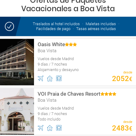
Ofertas de Paquetes
Vacacionales a Boa Vista
Traslados al hotel incluidos
Maletas incluidas
Facilidades de pago
Tasas aéreas incluidas
Oasis White
Boa Vista
Vuelos desde Madrid
9 días / 7 noches
Alojamiento y desayuno
desde
2052
€
VOI Praia de Chaves Resort
Boa Vista
Vuelos desde Madrid
9 días / 7 noches
Todo incluido
desde
2483
€