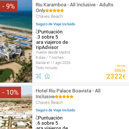
Riu Karamboa - All Inclusive - Adults
9
Only
Chaves Beach
Seguro de Viaje Incluido
Vuelos desde Madrid
8 días / 7 noches
Salida el 11 ago 2026
desde
Todo incluido
2557
€
2322
€
Hotel Riu Palace Boavista - All
10
Inclusive
Chaves Beach
Seguro de Viaje Incluido