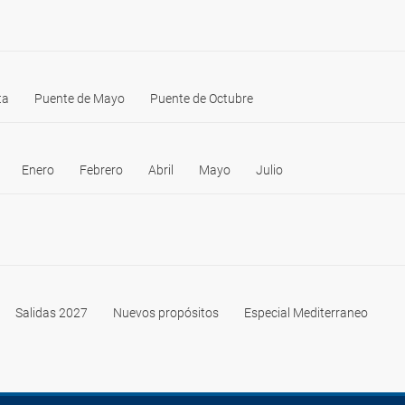
ta
Puente de Mayo
Puente de Octubre
Enero
Febrero
Abril
Mayo
Julio
Salidas 2027
Nuevos propósitos
Especial Mediterraneo