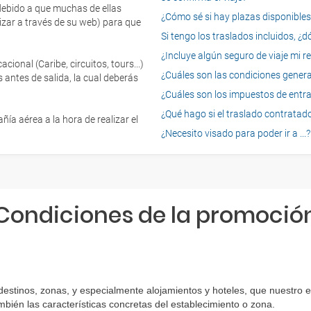
 debido a que muchas de ellas
¿Cómo sé si hay plazas disponibles e
izar a través de su web) para que
Si tengo los traslados incluidos, ¿
¿Incluye algún seguro de viaje mi r
onal (Caribe, circuitos, tours...)
¿Cuáles son las condiciones general
 antes de salida, la cual deberás
¿Cuáles son los impuestos de entrad
¿Qué hago si el traslado contratado
ía aérea a la hora de realizar el
¿Necesito visado para poder ir a ...?
Condiciones de la promoció
 destinos, zonas, y especialmente alojamientos y hoteles, que nuestro 
bién las características concretas del establecimiento o zona.