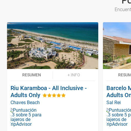
P
Encuent
RESUMEN
+ INFO
RESU
Riu Karamboa - All Inclusive -
Barcelo M
Adults Only
Adults On
Chaves Beach
Sal Rei