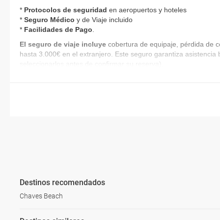
*
Protocolos de
seguridad
en aeropuertos y hoteles
*
Seguro Médico
y de Viaje incluido
*
Facilidades de Pago
.
El seguro de viaje incluye
cobertura de equipaje, pérdida de c
hasta 3.000€ en el extranjero. Este seguro garantiza asistencia 
seleccionarlos antes de confirmar su reserva).
Destinos recomendados
Chaves Beach