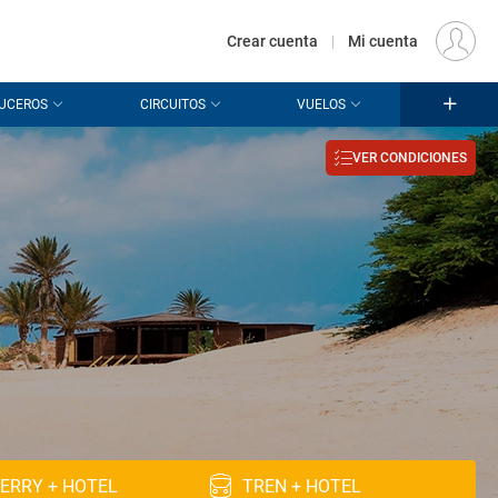
€
Origen
MADRID (MAD)
ES
EUR
Crear cuenta
|
Mi cuenta
UCEROS
CIRCUITOS
VUELOS
VER CONDICIONES
ERRY + HOTEL
TREN + HOTEL