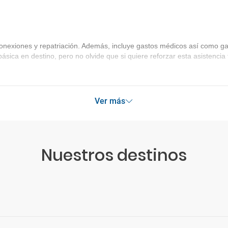
onexiones y repatriación. Además, incluye gastos médicos así como gas
básica en destino, pero no olvide que si quiere reforzar esta asistenc
Ver más
Nuestros destinos