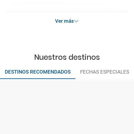
El seguro de viaje incluye
cobertura de equipaje,
pérdida de conexiones y repatriación. Además, incluye
gastos médicos así como gastos de cancelación por
Ver más
terrorismo y/o catástrofes naturales de hasta 3.000€ en el
extranjero. Este seguro garantiza asistencia básica en
destino, pero no olvide que si quiere reforzar esta
asistencia tiene que añadir a su compra otros seguros
opcionales (podrá seleccionarlos antes de confirmar su
reserva).
Nuestros destinos
DESTINOS RECOMENDADOS
FECHAS ESPECIALES
Larga distancia
Caribe
España y Portugal
Mediterráneo
Capitales Europeas
CONECTA CON NOSOTROS