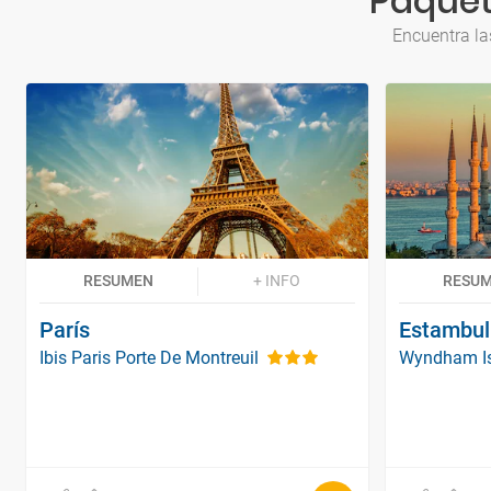
Paquet
Encuentra la
RESUMEN
+ INFO
RESU
París
Estambul
Ibis Paris Porte De Montreuil
Wyndham Is