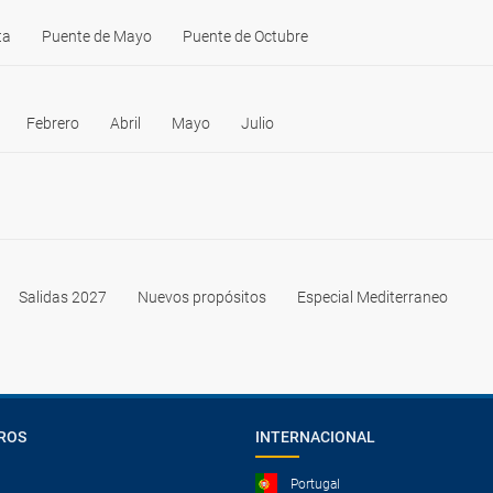
ta
Puente de Mayo
Puente de Octubre
Febrero
Abril
Mayo
Julio
Salidas 2027
Nuevos propósitos
Especial Mediterraneo
ROS
INTERNACIONAL
Portugal