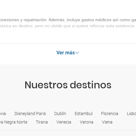
onexiones y repatriación. Además, incluye gastos médicos así como gas
básica en destino, pero no olvide que si quiere reforzar esta asistenc
Ver más
Nuestros destinos
via
Disneyland Paris
Dublín
Estambul
Florencia
Lisb
va Negra Norte
Tirana
Venecia
Verona
Viena