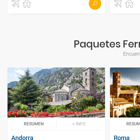
Paquetes Ferr
Encuent
RESUMEN
+ INFO
RESU
Andorra
Roma