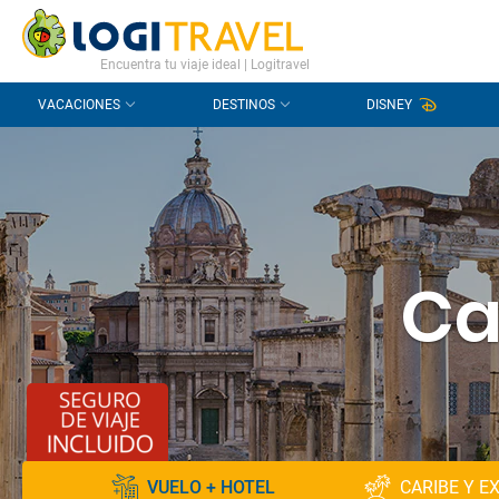
CONTACTO
PREGUNTAS FRECUENTES
Encuentra tu viaje ideal | Logitravel
VACACIONES
DESTINOS
DISNEY
Ca
VUELO + HOTEL
CARIBE Y E