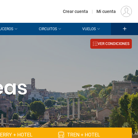
€
Origen
MADRID (MAD)
ES
EUR
Crear cuenta
|
Mi cuenta
UCEROS
CIRCUITOS
VUELOS
VER CONDICIONES
eas
ERRY + HOTEL
TREN + HOTEL