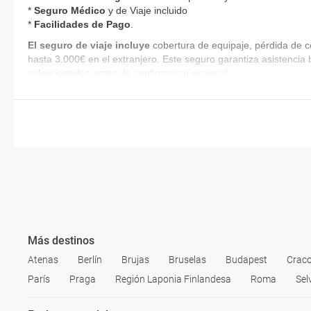
*
Seguro Médico
y de Viaje incluido
*
Facilidades de Pago
.
El seguro de viaje incluye
cobertura de equipaje, pérdida de c
hasta 3.000€ en el extranjero. Este seguro garantiza asistencia 
seleccionarlos antes de confirmar su reserva).
Más destinos
Atenas
Berlín
Brujas
Bruselas
Budapest
Craco
París
Praga
Región Laponia Finlandesa
Roma
Sel