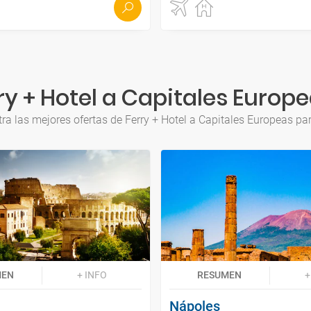
y + Hotel a Capitales Europ
ra las mejores ofertas de Ferry + Hotel a Capitales Europeas pa
MEN
+ INFO
RESUMEN
+
Nápoles