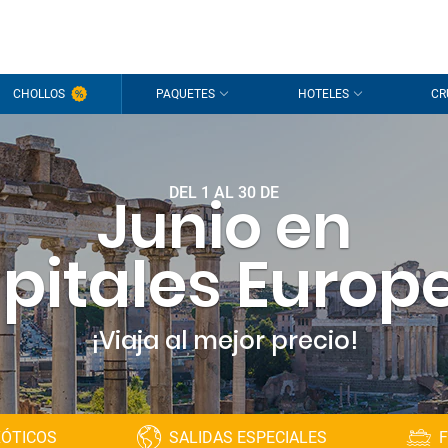
CHOLLOS
PAQUETES
HOTELES
CR
DEL 1 AL 30 DE
Junio en
pitales Europ
¡Viaja al mejor precio!
XÓTICOS
SALIDAS ESPECIALES
F