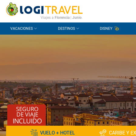
CONTACTO
PREGUNTAS FRECUENTES
Viajes a
Florencia
|
Junio
.
VACACIONES
DESTINOS
DISNEY
VUELO + HOTEL
CARIBE Y E