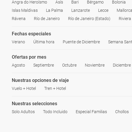
Angra do Heroísmo
Asís
Bari
Bérgamo
Bolonia
Islas Maldivas
La Palma
Lanzarote
Lecce
Mallorc
Rávena
Río de Janeiro
Río de Janeiro (Estado)
Rivier
Fechas especiales
Verano
Última hora
Puente de Diciembre
Semana San
Ofertas por mes
Agosto
Septiembre
Octubre
Noviembre
Diciembre
Nuestras opciones de viaje
Vuelo + Hotel
Tren + Hotel
Nuestras selecciones
Solo Adultos
Todo Incluido
Especial Familias
Chollos