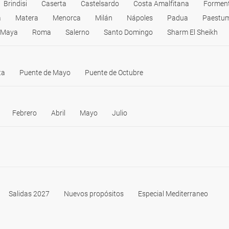
Brindisi
Caserta
Castelsardo
Costa Amalfitana
Formen
a
Matera
Menorca
Milán
Nápoles
Padua
Paestu
a Maya
Roma
Salerno
Santo Domingo
Sharm El Sheikh
ta
Puente de Mayo
Puente de Octubre
Febrero
Abril
Mayo
Julio
Salidas 2027
Nuevos propósitos
Especial Mediterraneo