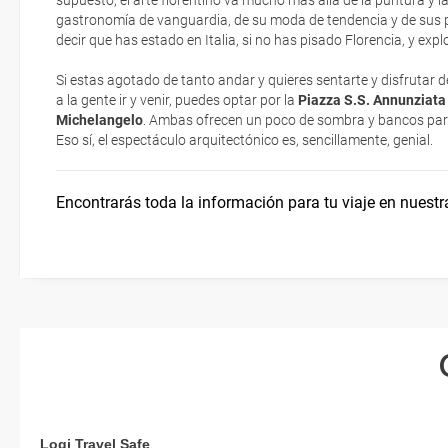
supuesto, el arte florentino va mucho más allá de la puntura y la
electrónicos por lo que podrás obtenerlas directamente en los mos
gastronomía de vanguardia, de su moda de tendencia y de sus
realizando el check-in por su web.
decir que has estado en Italia, si no has pisado Florencia, y exp
Asistencia sanitaria
Eso sí, deberás estar atento si viajas con una compañía low cost,
Si estas agotado de tanto andar y quieres sentarte y disfrutar 
exigen la presentación de la tarjeta de embarque (que deberás real
a la gente ir y venir, puedes optar por la
Piazza S.S. Annunziata 
Moneda y tarjetas
no te carguen un suplemento extra en el mismo aeropuerto.
Michelangelo
. Ambas ofrecen un poco de sombra y bancos par
Eso sí, el espectáculo arquitectónico es, sencillamente, genial.
En caso de tener que enviarte la documentación de un paquete vacaci
Fiestas nacionales
te enviaremos la documentación de tu reserva alrededor de 10 días
imprimir y llevar contigo en el viaje.
Encontrarás toda la información para tu viaje en nuestr
Esta documentación te será requerida en el mostrador de la compañ
check-in el día de la salida.
Logi Travel Safe