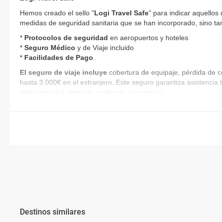
Hemos creado el sello "
Logi Travel Safe
" para indicar aquellos
medidas de seguridad sanitaria que se han incorporado, sino tam
*
Protocolos de
seguridad
en aeropuertos y hoteles
*
Seguro Médico
y de Viaje incluido
*
Facilidades de Pago
.
El seguro de viaje incluye
cobertura de equipaje, pérdida de c
hasta 3.000€ en el extranjero. Este seguro garantiza asistencia 
seleccionarlos antes de confirmar su reserva).
Destinos similares