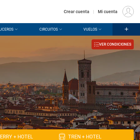
€
Origen
MADRID (MAD)
ES
EUR
Crear cuenta
|
Mi cuenta
UCEROS
CIRCUITOS
VUELOS
VER CONDICIONES
ERRY + HOTEL
TREN + HOTEL