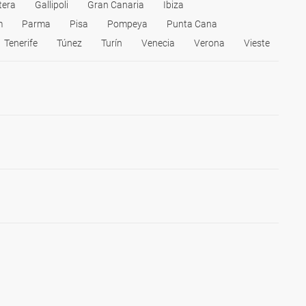
tera
Gallipoli
Gran Canaria
Ibiza
m
Parma
Pisa
Pompeya
Punta Cana
Tenerife
Túnez
Turín
Venecia
Verona
Vieste