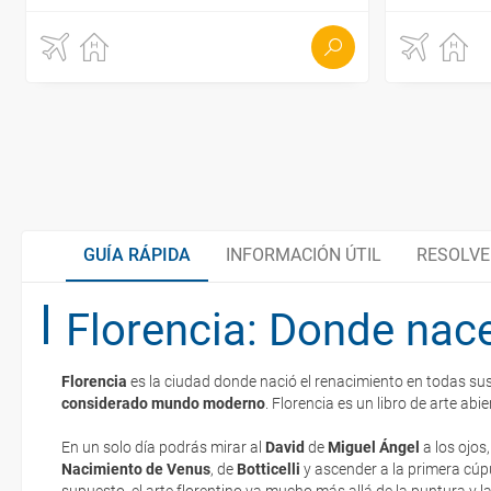
GUÍA RÁPIDA
INFORMACIÓN ÚTIL
RESOLVE
Florencia: Donde nace
Organiza tu viaje
Florencia
es la ciudad donde nació el renacimiento en todas su
Documentación
considerado mundo moderno
. Florencia es un libro de arte abie
La documentación de tu reserva te será enviada por mail en el mo
esté realizado completamente.
En un solo día podrás mirar al
David
de
Miguel Ángel
a los ojos
Nacimiento de Venus
¿Cómo llegar?
, de
Botticelli
y ascender a la primera cúp
Respecto a las tarjetas de embarque, casi todas las compañías aér