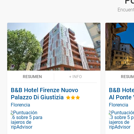
P
Encuent
RESUMEN
+ INFO
RESU
B&B Hotel Firenze Nuovo
B&B Hotel
Palazzo Di Giustizia
Al Ponte
Florencia
Florencia