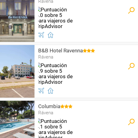
Rávena
B&B Hotel Ravenna
Rávena
Columbia
Rávena