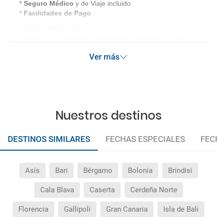
*
Seguro Médico
y de Viaje incluido
*
Facilidades de Pago
.
El seguro de viaje incluye
cobertura de equipaje,
pérdida de conexiones y repatriación. Además, incluye
gastos médicos así como gastos de cancelación por
Ver más
terrorismo y/o catástrofes naturales de hasta 3.000€ en el
extranjero. Este seguro garantiza asistencia básica en
destino, pero no olvide que si quiere reforzar esta
asistencia tiene que añadir a su compra otros seguros
opcionales (podrá seleccionarlos antes de confirmar su
reserva).
Nuestros destinos
DESTINOS SIMILARES
FECHAS ESPECIALES
FEC
Asís
Bari
Bérgamo
Bolonia
Brindisi
Cala Blava
Caserta
Cerdeña Norte
Florencia
Gallipoli
Gran Canaria
Isla de Bali