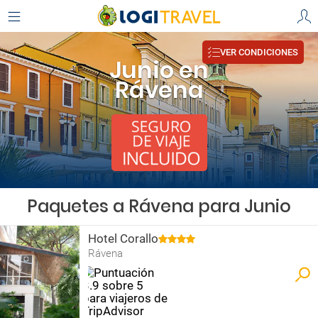
VER CONDICIONES
Junio en
Rávena
Paquetes a Rávena para Junio
Hotel Corallo
Rávena