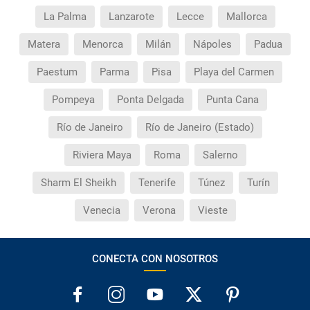
La Palma
Lanzarote
Lecce
Mallorca
Matera
Menorca
Milán
Nápoles
Padua
Paestum
Parma
Pisa
Playa del Carmen
Pompeya
Ponta Delgada
Punta Cana
Río de Janeiro
Río de Janeiro (Estado)
Riviera Maya
Roma
Salerno
Sharm El Sheikh
Tenerife
Túnez
Turín
Venecia
Verona
Vieste
CONECTA CON NOSOTROS