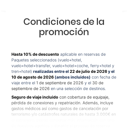
Condiciones de la
promoción
Hasta 10% de descuento
aplicable en reservas de
Paquetes seleccionados (vuelo+hotel,
vuelo+hotel+transfer, vuelo+hotel+coche, ferry+hotel y
tren+hotel)
realizadas entre el
22 de julio de 2026
y el
10 de agosto de 2026
(ambos incluidos)
con fecha de
viaje entre el
1 de septiembre de 2026
y el
30 de
septiembre de 2026
en una selección de destinos.
Seguro de viaje incluido
con cobertura de equipaje,
pérdida de conexiones y repatriación. Además, incluye
gastos médicos así como gastos de cancelación por
terrorismo y/o catástrofes naturales de hasta 3.000€ en
el extranjero, puede consultar más información con uno
de nuestros agentes o durante el proceso de reserva.