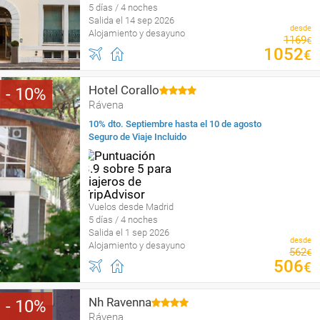
5 días / 4 noches
Salida el 14 sep 2026
desde
Alojamiento y desayuno
1169
€
1052
€
Hotel Corallo
10
Rávena
10% dto. Septiembre hasta el 10 de agosto
Seguro de Viaje Incluido
Vuelos desde Madrid
5 días / 4 noches
Salida el 1 sep 2026
desde
Alojamiento y desayuno
562
€
506
€
Nh Ravenna
10
Rávena