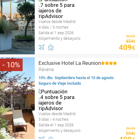
Vuelos desde Madrid
4 días / 3 noches
Salida el 1 sep 2026
desde
Alojamiento y desayuno
454
€
409
€
Exclusive Hotel La Reunion
10
Rávena
10% dto. Septiembre hasta el 10 de agosto
Seguro de Viaje Incluido
Vuelos desde Madrid
5 días / 4 noches
Salida el 1 sep 2026
desde
Alojamiento y desayuno
554
€