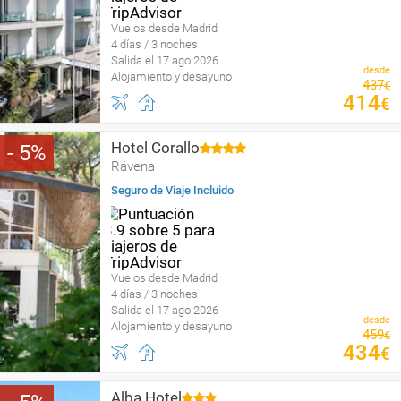
Vuelos desde Madrid
4 días / 3 noches
Salida el 17 ago 2026
desde
Alojamiento y desayuno
437
€
414
€
Hotel Corallo
5
Rávena
Seguro de Viaje Incluido
Vuelos desde Madrid
4 días / 3 noches
Salida el 17 ago 2026
desde
Alojamiento y desayuno
459
€
434
€
Alba Hotel