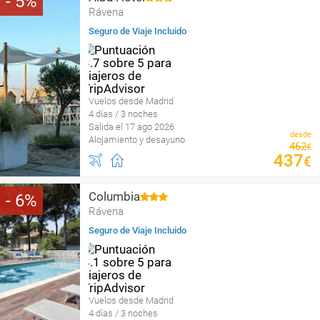
5
Rávena
Seguro de Viaje Incluido
Vuelos desde Madrid
4 días / 3 noches
Salida el 17 ago 2026
desde
Alojamiento y desayuno
462
€
437
€
Columbia
6
Rávena
Seguro de Viaje Incluido
Vuelos desde Madrid
4 días / 3 noches