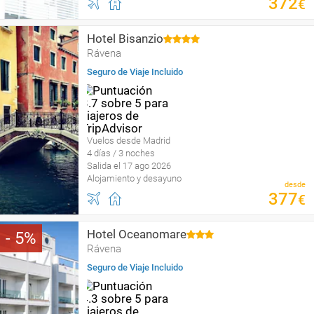
372
€
Hotel Bisanzio
Rávena
Seguro de Viaje Incluido
Vuelos desde Madrid
4 días / 3 noches
Salida el 17 ago 2026
Alojamiento y desayuno
desde
377
€
Hotel Oceanomare
5
Rávena
Seguro de Viaje Incluido