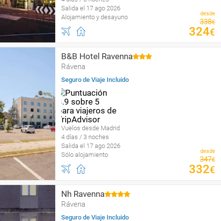
Salida el 17 ago 2026
desde
Alojamiento y desayuno
338
€
324
€
B&B Hotel Ravenna
Rávena
Seguro de Viaje Incluido
Vuelos desde Madrid
4 días / 3 noches
Salida el 17 ago 2026
desde
Sólo alojamiento
347
€
332
€
Nh Ravenna
Rávena
Seguro de Viaje Incluido