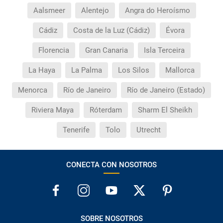
Aalsmeer
Alentejo
Angra do Heroísmo
Cádiz
Costa de la Luz (Cádiz)
Évora
Florencia
Gran Canaria
Isla Terceira
La Haya
La Palma
Los Silos
Mallorca
Menorca
Río de Janeiro
Río de Janeiro (Estado)
Riviera Maya
Róterdam
Sharm El Sheikh
Tenerife
Tolo
Utrecht
CONECTA CON NOSOTROS
SOBRE NOSOTROS