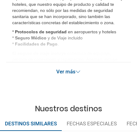
hoteles, que nuestro equipo de producto y calidad te
recomiendan, no sólo por las medidas de seguridad
sanitaria que se han incorporado, sino también las
características concretas del establecimiento o zona.
*
Protocolos de
seguridad
en aeropuertos y hoteles
*
Seguro Médico
y de Viaje incluido
*
Facilidades de Pago
.
El seguro de viaje incluye
cobertura de equipaje,
pérdida de conexiones y repatriación. Además, incluye
gastos médicos así como gastos de cancelación por
Ver más
terrorismo y/o catástrofes naturales de hasta 3.000€ en el
extranjero. Este seguro garantiza asistencia básica en
destino, pero no olvide que si quiere reforzar esta
asistencia tiene que añadir a su compra otros seguros
opcionales (podrá seleccionarlos antes de confirmar su
reserva).
Nuestros destinos
DESTINOS SIMILARES
FECHAS ESPECIALES
FEC