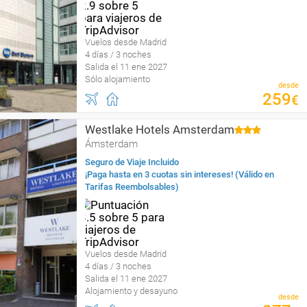
Vuelos desde Madrid
4 días / 3 noches
Salida el 11 ene 2027
Sólo alojamiento
desde
259
€
Westlake Hotels Amsterdam
Ámsterdam
Seguro de Viaje Incluido
¡Paga hasta en 3 cuotas sin intereses! (Válido en
Tarifas Reembolsables)
Vuelos desde Madrid
4 días / 3 noches
Salida el 11 ene 2027
Alojamiento y desayuno
desde