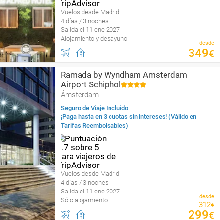
Vuelos desde Madrid
4 días / 3 noches
Salida el 11 ene 2027
Alojamiento y desayuno
desde
349
€
Ramada by Wyndham Amsterdam
Airport Schiphol
Ámsterdam
Seguro de Viaje Incluido
¡Paga hasta en 3 cuotas sin intereses! (Válido en
Tarifas Reembolsables)
Vuelos desde Madrid
4 días / 3 noches
Salida el 11 ene 2027
desde
Sólo alojamiento
312
€
299
€