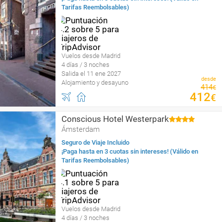
Tarifas Reembolsables)
Vuelos desde Madrid
4 días / 3 noches
Salida el 11 ene 2027
desde
Alojamiento y desayuno
414
€
412
€
Conscious Hotel Westerpark
Ámsterdam
Seguro de Viaje Incluido
¡Paga hasta en 3 cuotas sin intereses! (Válido en
Tarifas Reembolsables)
Vuelos desde Madrid
4 días / 3 noches