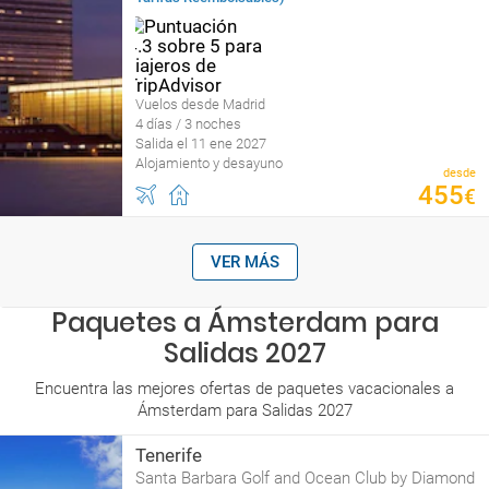
Vuelos desde Madrid
4 días / 3 noches
Salida el 11 ene 2027
Alojamiento y desayuno
desde
455
€
VER MÁS
Paquetes a Ámsterdam para
Salidas 2027
Encuentra las mejores ofertas de paquetes vacacionales a
Ámsterdam para Salidas 2027
Tenerife
Santa Barbara Golf and Ocean Club by Diamond