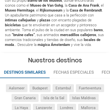
con su propio
Barrio de los Museos
, donde encontraras
¿Con cuánta antelación tengo que estar en el
iconos como el
Museo de Van Gohg
, la
Casa de Ana Frank
, el
aeropuerto?
Museo Hermitage
, el
Rijksmuseum
y la
Casa de Rembrandt
.
Un apabullante patrimonio que casa a la perfección con
RESERVAR ¿Cómo puedo reservar un viaje de
íntimas callejuelas
y
plazas
con encanto plagadas de
bicicletas
que te envolverán en un acogedor y pintoresco
paquete vacacional en la página web?
ambiente. Toma el pulso de la ciudad en sus populares
bare
s
,
sus
“bruine cafes”
, sus animados
mercadillos callejeros
, sus
Al realizar la reserva, uno de los servicios ha
comercios tradicionales y tiendas de diseño, sus
locales de
quedado de pendiente de confirmación ¿Cómo
moda
… Descubre la
mágica Ámsterdam
y vive la vida.
sabré si se confirma el viaje?
Nuestros destinos
¿Cómo sé si hay plazas disponibles en el viaje que
quiero al hacer mi solicitud de reserva?
DESTINOS SIMILARES
FECHAS ESPECIALES
FEC
Si tengo los traslados incluidos, ¿dónde debo
dirigirme?
Aalsmeer
Budapest
Estambul
Fuerteventura
¿Incluye algún seguro de viaje mi reserva?
Gran Canaria
Isla de la Sal
Islas Maldivas
La Haya
Lanzarote
Londres
Mallorca
¿Cuáles son las condiciones generales en las