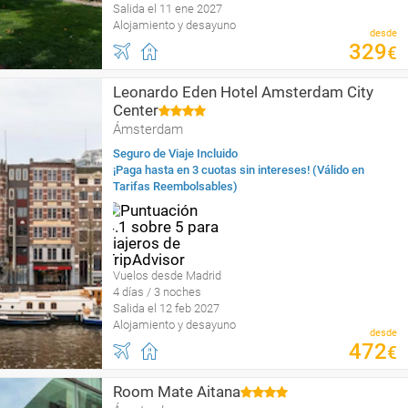
Salida el 11 ene 2027
Alojamiento y desayuno
desde
329
€
Leonardo Eden Hotel Amsterdam City
Center
Ámsterdam
Seguro de Viaje Incluido
¡Paga hasta en 3 cuotas sin intereses! (Válido en
Tarifas Reembolsables)
Vuelos desde Madrid
4 días / 3 noches
Salida el 12 feb 2027
Alojamiento y desayuno
desde
472
€
Room Mate Aitana