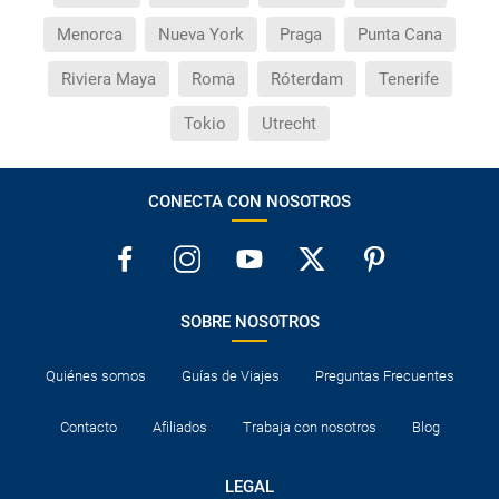
reservas de viajes?
Menorca
Nueva York
Praga
Punta Cana
¿Cuáles son los impuestos de entrada y salida del
Riviera Maya
Roma
Róterdam
Tenerife
país si viajo a América?
Tokio
Utrecht
¿Qué hago si el traslado contratado del aeropuerto
al hotel o viceversa no ha aparecido?
CONECTA CON NOSOTROS
¿Necesito visado para poder ir a ...?
¿Por qué me sale el precio de un niño igual que el
precio de un adulto?
SOBRE NOSOTROS
¿Cuántas veces debo imprimir el bono de los
Quiénes somos
Guías de Viajes
Preguntas Frecuentes
traslados?
Contacto
Afiliados
Trabaja con nosotros
Blog
LEGAL