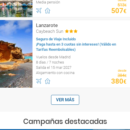
desde
Media pensión
513
€
507
€
Lanzarote
Caybeach Sun
Seguro de Viaje Incluido
¡Paga hasta en 3 cuotas sin intereses! (Válido en
Tarifas Reembolsables)
Vuelos desde Madrid
8 días / 7 noches
Salida el 15 mar 2027
desde
Alojamiento con cocina
384
€
380
€
VER MÁS
Campañas destacadas