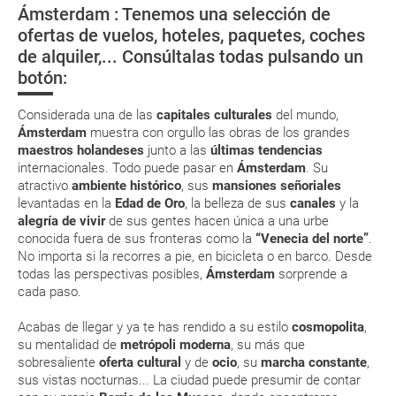
Ámsterdam : Tenemos una selección de
in por su web.
¿Cómo moverse por Holanda?
Ámsterdam,
Róterdam, a la
La Haya, viaje
ofertas de vuelos, hoteles, paquetes, coches
ciudad con arte
vanguardia
Corte
Eso sí, deberás estar atento si viajas con una compañía low cost, debido
de alquiler,... Consúltalas todas pulsando un
a que muchas de ellas exigen la presentación de la tarjeta de embarque
Viajar en bicicleta
(que deberás realizar a través de su web) para que no te carguen un
botón:
suplemento extra en el mismo aeropuerto.
En caso de tener que enviarte la documentación de un paquete
Considerada una de las
capitales culturales
del mundo,
vacacional (Caribe, circuitos, tours...) te enviaremos la documentación
Ámsterdam
muestra con orgullo las obras de los grandes
de tu reserva alrededor de 10 días antes de salida, la cual deberás
maestros holandeses
junto a las
últimas tendencias
imprimir y llevar contigo en el viaje.
internacionales. Todo puede pasar en
Ámsterdam
. Su
Esta documentación te será requerida en el mostrador de la compañía
atractivo
ambiente histórico
, sus
mansiones señoriales
aérea a la hora de realizar el check-in el día de la salida.
levantadas en la
Edad de Oro
, la belleza de sus
canales
y la
alegría de vivir
de sus gentes hacen única a una urbe
conocida fuera de sus fronteras como la
“Venecia del norte”
.
MODIFICACIÓN ó CANCELACIÓN ¿Puedo anular o
No importa si la recorres a pie, en bicicleta o en barco. Desde
modificar una reserva del viaje? ¿Qué gastos puede
todas las perspectivas posibles,
Ámsterdam
sorprende a
cada paso.
generar una anulación o modificación del viaje?
Acabas de llegar y ya te has rendido a su estilo
cosmopolita
,
¿Qué caducidad debe tener mi pasaporte para ir
su mentalidad de
metrópoli moderna
, su más que
a...?
sobresaliente
oferta
cultural
y de
ocio
, su
marcha constante
,
sus vistas nocturnas... La ciudad puede presumir de contar