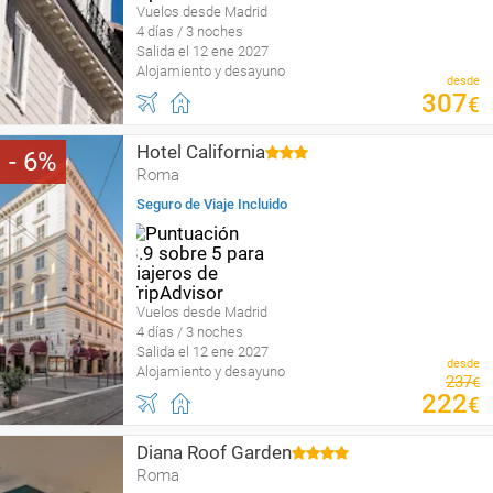
Vuelos desde Madrid
4 días / 3 noches
Salida el 12 ene 2027
Alojamiento y desayuno
desde
307
€
Hotel California
6
Roma
Seguro de Viaje Incluido
Vuelos desde Madrid
4 días / 3 noches
Salida el 12 ene 2027
desde
Alojamiento y desayuno
237
€
222
€
Diana Roof Garden
Roma