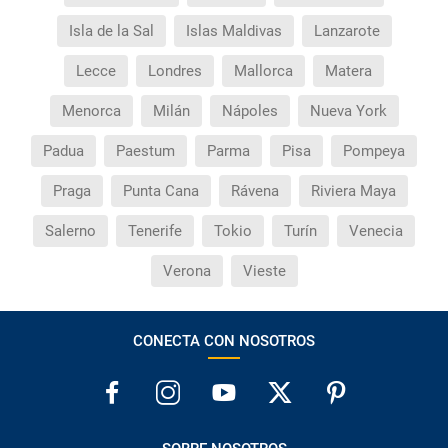
reservas de viajes?
Isla de la Sal
Islas Maldivas
Lanzarote
¿Cuáles son los impuestos de entrada y salida del
Lecce
Londres
Mallorca
Matera
país si viajo a América?
Menorca
Milán
Nápoles
Nueva York
¿Qué hago si el traslado contratado del aeropuerto
Padua
Paestum
Parma
Pisa
Pompeya
al hotel o viceversa no ha aparecido?
Praga
Punta Cana
Rávena
Riviera Maya
¿Necesito visado para poder ir a ...?
Salerno
Tenerife
Tokio
Turín
Venecia
¿Por qué me sale el precio de un niño igual que el
Verona
Vieste
precio de un adulto?
¿Cuántas veces debo imprimir el bono de los
CONECTA CON NOSOTROS
traslados?