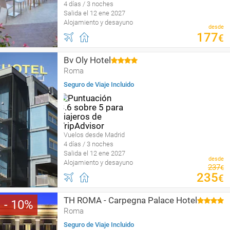
4 días / 3 noches
Salida el 12 ene 2027
Alojamiento y desayuno
desde
177
€
Bv Oly Hotel
Roma
Seguro de Viaje Incluido
Vuelos desde Madrid
4 días / 3 noches
Salida el 12 ene 2027
desde
Alojamiento y desayuno
237
€
235
€
TH ROMA - Carpegna Palace Hotel
10
Roma
Seguro de Viaje Incluido