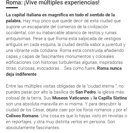
Roma: ¡Vive múltiples experiencias!
in por su web.
Moneda y tarjetas
Eso sí, deberás estar atento si viajas con una compañía low cost, debido
La capital italiana es magnífica en todo el sentido de la
a que muchas de ellas exigen la presentación de la tarjeta de embarque
Fiestas nacionales
(que deberás realizar a través de su web) para que no te carguen un
palabra.
Hay muy poco que quede decir de esta ciudad que
suplemento extra en el mismo aeropuerto.
supone un escaparate del comienzo de la civilización
occidental, con su inabarcable abanico de restos y ruinas
En caso de tener que enviarte la documentación de un paquete
antiquísimas. Pese a que Roma está salpicada de vestigios
vacacional (Caribe, circuitos, tours...) te enviaremos la documentación
de tu reserva alrededor de 10 días antes de salida, la cual deberás
antiguos en cada esquina, la ciudad destila sabor a juventud y
imprimir y llevar contigo en el viaje.
una vibrante vida cotidiana. Roma está construida añadiendo
capas y capas de fascinantes monumentos y colosales
Esta documentación te será requerida en el mostrador de la compañía
edificaciones con historias turbulentas algunas, inspiradoras
aérea a la hora de realizar el check-in el día de la salida.
otras, curiosas, evocadoras... Sea como fuere,
Roma nunca
deja indiferente
.
MODIFICACIÓN ó CANCELACIÓN ¿Puedo anular o
Entre las múltiples visitas obligadas de la “ciudad eterna “, no
modificar una reserva del viaje? ¿Qué gastos puede
puedes pasar por alto la basílica de
San Pedro
, la iglesia más
generar una anulación o modificación del viaje?
colosal de la tierra. Sus
Museos Vaticanos
y
la Capilla Sixtina
son una absoluta maravilla en sí misma. Y para descubrir la
ciudad de los César, déjate caer por los foros romanos y por el
¿Qué caducidad debe tener mi pasaporte para ir
Coliseo Romano
. Una cosa es que lo hayas visto en revistas o
a...?
en reportajes, y otra muy distinta verlos en persona. Son
absolutamente fascinantes.
¿Con cuánta antelación tengo que estar en el