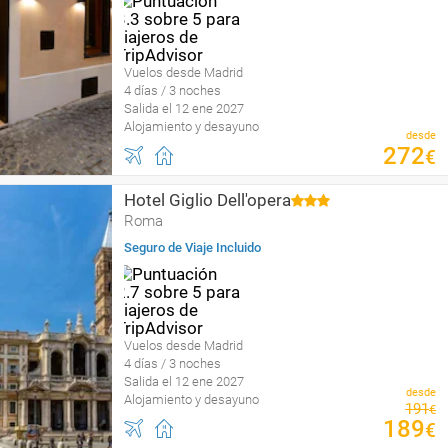
Vuelos desde Madrid
4 días / 3 noches
Salida el 12 ene 2027
Alojamiento y desayuno
desde
272
€
Hotel Giglio Dell'opera
Roma
Seguro de Viaje Incluido
Vuelos desde Madrid
4 días / 3 noches
Salida el 12 ene 2027
desde
Alojamiento y desayuno
191
€
189
€