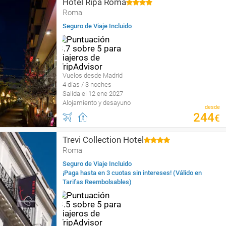
Hotel Ripa Roma
Roma
Seguro de Viaje Incluido
Vuelos desde Madrid
4 días / 3 noches
Salida el 12 ene 2027
Alojamiento y desayuno
desde
244
€
Trevi Collection Hotel
Roma
Seguro de Viaje Incluido
¡Paga hasta en 3 cuotas sin intereses! (Válido en
Tarifas Reembolsables)