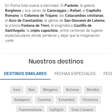
En Roma todo suena a eternidad. El
Panteón
, la galería
aeropuerto?
Borghese
y sus obras de
Caravaggio
y
Rafael
, el
Capitolio
Romano
, la
Columna de Trajano
, las
Catacumbas cristianas
,
RESERVAR ¿Cómo puedo reservar un viaje de
el
Arco de Constantino
, la iglesia de
San Giovanni de Laterno
,
paquete vacacional en la página web?
la icónica
Fontana de Trevi,
el enigmático
Castillo de
Sant’Angelo
, la
cripta capuchina
…entre centenas de lugares
espectaculares donde perderse y dejar que la imaginación
Al realizar la reserva, uno de los servicios ha
vuele.
quedado de pendiente de confirmación ¿Cómo
sabré si se confirma el viaje?
Nuestros destinos
¿Cómo sé si hay plazas disponibles en el viaje que
quiero al hacer mi solicitud de reserva?
DESTINOS SIMILARES
FECHAS ESPECIALES
FEC
Si tengo los traslados incluidos, ¿dónde debo
dirigirme?
Asís
Bari
Bérgamo
Bolonia
Brindisi
¿Incluye algún seguro de viaje mi reserva?
Budapest
Caserta
Estambul
Florencia
¿Cuáles son las condiciones generales en las
Fuerteventura
Gallipoli
Gran Canaria