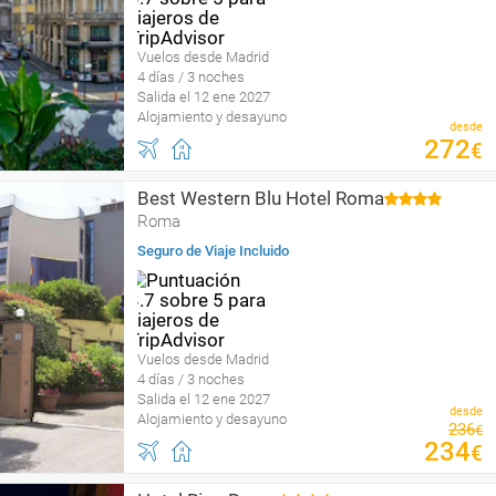
Vuelos desde Madrid
4 días / 3 noches
Salida el 12 ene 2027
Alojamiento y desayuno
desde
272
€
Best Western Blu Hotel Roma
Roma
Seguro de Viaje Incluido
Vuelos desde Madrid
4 días / 3 noches
Salida el 12 ene 2027
desde
Alojamiento y desayuno
236
€
234
€