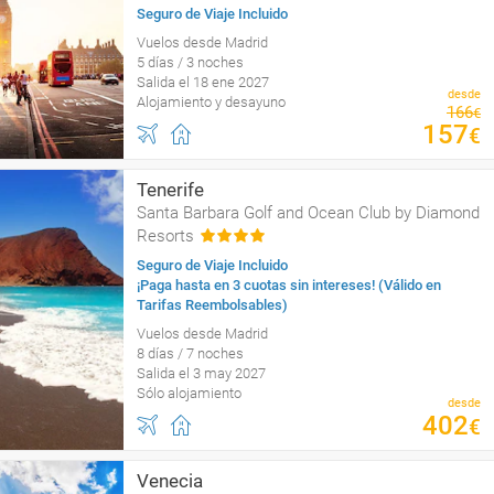
Seguro de Viaje Incluido
Vuelos desde Madrid
5 días / 3 noches
Salida el 18 ene 2027
desde
Alojamiento y desayuno
166
€
157
€
Tenerife
Santa Barbara Golf and Ocean Club by Diamond
Resorts
Seguro de Viaje Incluido
¡Paga hasta en 3 cuotas sin intereses! (Válido en
Tarifas Reembolsables)
Vuelos desde Madrid
8 días / 7 noches
Salida el 3 may 2027
Sólo alojamiento
desde
402
€
Venecia