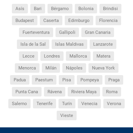
Asís
Bari
Bérgamo
Bolonia
Brindisi
Budapest
Caserta
Edimburgo
Florencia
Fuerteventura
Gallipoli
Gran Canaria
Isla de la Sal
Islas Maldivas
Lanzarote
Lecce
Londres
Mallorca
Matera
Menorca
Milán
Nápoles
Nueva York
Padua
Paestum
Pisa
Pompeya
Praga
Punta Cana
Rávena
Riviera Maya
Roma
Salerno
Tenerife
Turín
Venecia
Verona
Vieste