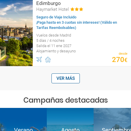
Edimburgo
Haymarket Hotel
Seguro de Viaje Incluido
¡Paga hasta en 3 cuotas sin intereses! (Válido en
Tarifas Reembolsables)
Vuelos desde Madrid
5 días / 4 noches
Salida el 11 ene 2027
Alojamiento y desayuno
desde
270
€
VER MÁS
Campañas destacadas
Verano
Agosto
Septiembr