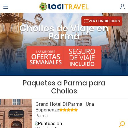
VER CONDICIONES
Chollos de Viaje en
Parma
Paquetes a Parma para
Chollos
Grand Hotel Di Parma | Una
Esperienze
Parma