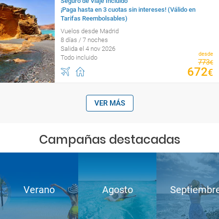
Seguro de Viaje Incluido
¡Paga hasta en 3 cuotas sin intereses! (Válido en
Tarifas Reembolsables)
Vuelos desde Madrid
8 días / 7 noches
Salida el 4 nov 2026
desde
Todo incluido
773
€
672
€
VER MÁS
Campañas destacadas
Verano
Agosto
Septiembr