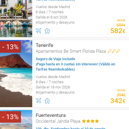
Vuelos desde Madrid
8 días / 7 noches
Salida el 8 oct 2026
desde
Alojamiento y desayuno
684
€
582
€
Tenerife
13
Apartamentos Be Smart Florida Plaza
Seguro de Viaje Incluido
¡Paga hasta en 3 cuotas sin intereses! (Válido en
Tarifas Reembolsables)
Vuelos desde Madrid
8 días / 7 noches
Salida el 18 nov 2026
desde
Alojamiento y desayuno
394
€
342
€
Fuerteventura
13
Occidental Jandía Playa
10% dto. Septiembre hasta el 10 de agosto