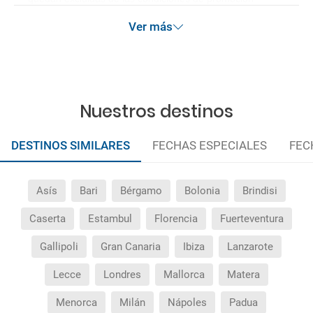
anteriormente mencionadas. Descuento no acumulable.
Ver más
Nuestros destinos
DESTINOS SIMILARES
FECHAS ESPECIALES
FEC
Asís
Bari
Bérgamo
Bolonia
Brindisi
Caserta
Estambul
Florencia
Fuerteventura
Gallipoli
Gran Canaria
Ibiza
Lanzarote
Lecce
Londres
Mallorca
Matera
Menorca
Milán
Nápoles
Padua