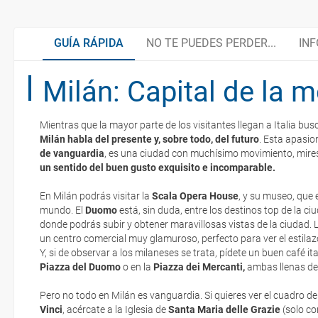
GUÍA RÁPIDA
NO TE PUEDES PERDER...
INF
Milán: Capital de la 
Milán, entre moda y diseño
Organiza tu viaje
Mientras que la mayor parte de los visitantes llegan a Italia b
Cortina 2026
Documentación
Milán habla del presente y, sobre todo, del futuro
. Esta apasio
La documentación de tu reserva te será enviada por mail en el mo
de vanguardia
, es una ciudad con muchísimo movimiento, mire
esté realizado completamente.
un sentido del buen gusto exquisito e incomparable.
Santa Maria della Grazie
¿Cómo llegar?
Respecto a las tarjetas de embarque, casi todas las compañías aér
En Milán podrás visitar la
Scala Opera House
, y su museo, que 
electrónicos por lo que podrás obtenerlas directamente en los mos
mundo. El
Duomo
está, sin duda, entre los destinos top de la c
realizando el check-in por su web.
donde podrás subir y obtener maravillosas vistas de la ciudad. 
El Duomo
Asistencia sanitaria
un centro comercial muy glamuroso, perfecto para ver el estila
Eso sí, deberás estar atento si viajas con una compañía low cost,
Y, si de observar a los milaneses se trata, pídete un buen café ital
exigen la presentación de la tarjeta de embarque (que deberás real
Piazza del Duomo
o en la
Piazza dei Mercanti,
ambas llenas de v
Moneda y tarjetas
no te carguen un suplemento extra en el mismo aeropuerto.
Pero no todo en Milán es vanguardia. Si quieres ver el cuadro d
En caso de tener que enviarte la documentación de un paquete vacaci
Vinci
, acércate a la Iglesia de
Santa Maria delle Grazie
(solo co
Fiestas nacionales
te enviaremos la documentación de tu reserva alrededor de 10 días