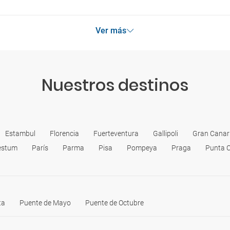
forma maravillosa de conocer el auténtico latir de Italia.
EN TAXI
Ver más
En los traslados a los aeropuertos se recomienda acordar el precio d
sorpresas desagradables. En algunas grandes ciudades importante
establecido tarifas obligatorias para los traslados de los aeropuert
anterioridad.
Nuestros destinos
Estambul
Florencia
Fuerteventura
Gallipoli
Gran Canar
estum
París
Parma
Pisa
Pompeya
Praga
Punta 
ta
Puente de Mayo
Puente de Octubre