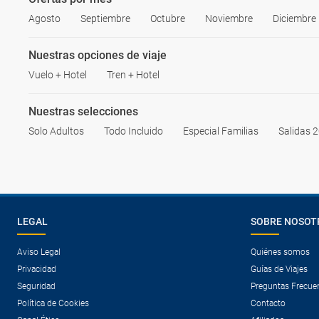
Agosto
Septiembre
Octubre
Noviembre
Diciembre
Nuestras opciones de viaje
Vuelo + Hotel
Tren + Hotel
Nuestras selecciones
Solo Adultos
Todo Incluido
Especial Familias
Salidas 
LEGAL
SOBRE NOSOT
Aviso Legal
Quiénes somos
Privacidad
Guías de Viajes
Seguridad
Preguntas Frecue
Política de Cookies
Contacto