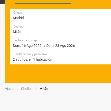
Origen
Destino
Fechas de tu viaje
Habitaciones y pasajeros
Viajes
Chollos
Milán