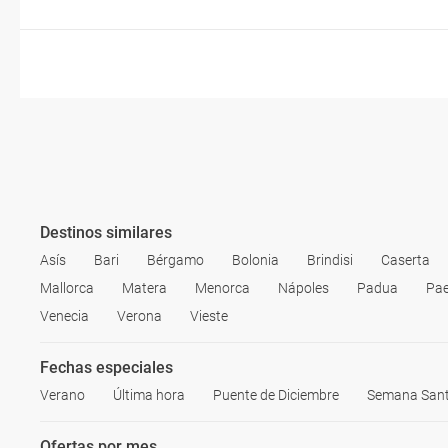
Destinos similares
Asís
Bari
Bérgamo
Bolonia
Brindisi
Caserta
Mallorca
Matera
Menorca
Nápoles
Padua
Pa
Venecia
Verona
Vieste
Fechas especiales
Verano
Última hora
Puente de Diciembre
Semana San
Ofertas por mes