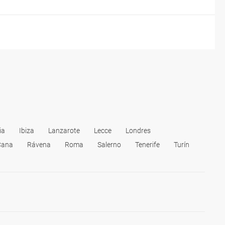
el trayecto con el/la taxista previamente, para evitar
s, como Roma, Milán y Nápoles, las autoridades han
os a la ciudad, y viceversa, que puedes consultar con
ia
Ibiza
Lanzarote
Lecce
Londres
Cana
Rávena
Roma
Salerno
Tenerife
Turín