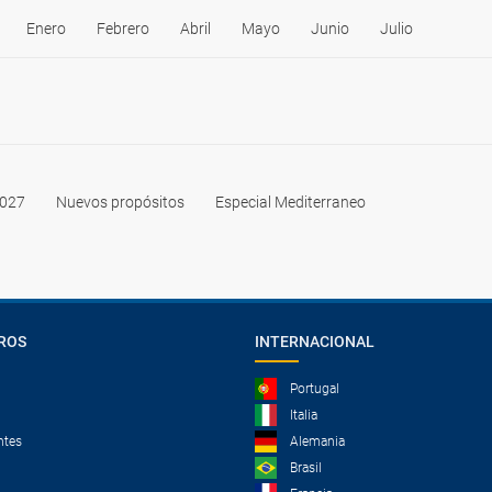
Enero
Febrero
Abril
Mayo
Junio
Julio
2027
Nuevos propósitos
Especial Mediterraneo
ROS
INTERNACIONAL
Portugal
Italia
ntes
Alemania
Brasil