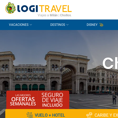
CONTACTO
PREGUNTAS FRECUENTES
Viajes a
Milán
|
Chollos
.
VACACIONES
DESTINOS
DISNEY
Ch
VUELO + HOTEL
CARIBE Y E