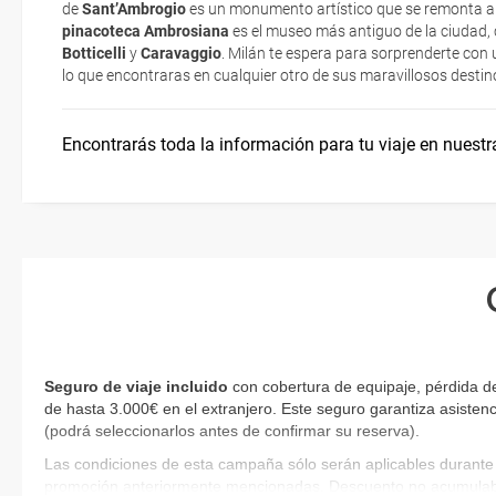
de
Sant’Ambrogio
es un monumento artístico que se remonta a
imprimir y llevar contigo en el viaje.
pinacoteca Ambrosiana
es el museo más antiguo de la ciudad,
Botticelli
y
Caravaggio
. Milán te espera para sorprenderte con 
Esta documentación te será requerida en el mostrador de la compañ
lo que encontraras en cualquier otro de sus maravillosos destin
check-in el día de la salida.
Encontrarás toda la información para tu viaje en nuestr
Seguro de viaje incluido
con cobertura de equipaje, pérdida de
de hasta 3.000€ en el extranjero. Este seguro garantiza asistenc
(podrá seleccionarlos antes de confirmar su reserva)
.
Las condiciones de esta campaña sólo serán aplicables durante 
promoción anteriormente mencionadas. Descuento no acumulab