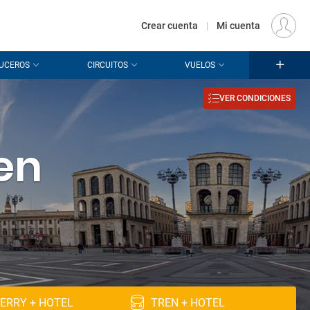
€
Origen
MADRID (MAD)
ES
EUR
Crear cuenta
|
Mi cuenta
UCEROS
CIRCUITOS
VUELOS
VER CONDICIONES
 en
ERRY + HOTEL
TREN + HOTEL