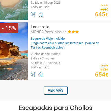
Salida el 15 sep 2026
desde
Todo incluido
761
€
645
€
Lanzarote
15
MONEA Royal Mónica
Seguro de Viaje Incluido
¡Paga hasta en 3 cuotas sin intereses! (Válido en
Tarifas Reembolsables)
Vuelos desde Madrid
8 días / 7 noches
Salida el 21 nov 2026
desde
Todo incluido
773
€
654
€
VER MÁS
Escapadas para Chollos