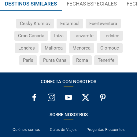
DESTINOS SIMILARES
FECHAS ESPECIALES
FEC
Český Krumlov
Estambul
Fuerteventura
Gran Canaria
Ibiza
Lanzarote
Lednice
Londres
Mallorca
Menorca
Olomouc
París
Punta Cana
Roma
Tenerife
CONECTA CON NOSOTROS
SOBRE NOSOTROS
Quiénes somos
Guías de Viajes
Preguntas Frecuentes