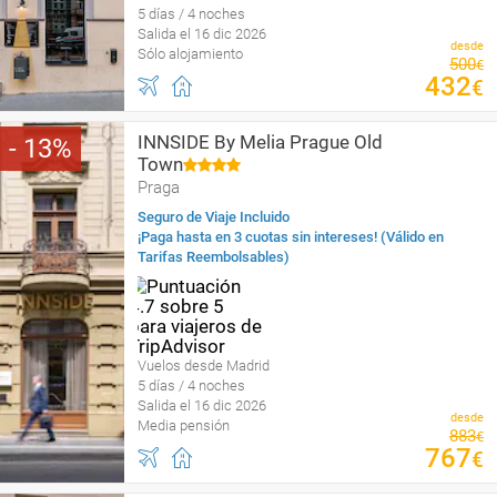
5 días / 4 noches
Salida el 16 dic 2026
desde
Sólo alojamiento
500
€
432
€
INNSIDE By Melia Prague Old
13
Town
Praga
Seguro de Viaje Incluido
¡Paga hasta en 3 cuotas sin intereses! (Válido en
Tarifas Reembolsables)
Vuelos desde Madrid
5 días / 4 noches
Salida el 16 dic 2026
desde
Media pensión
883
€
767
€