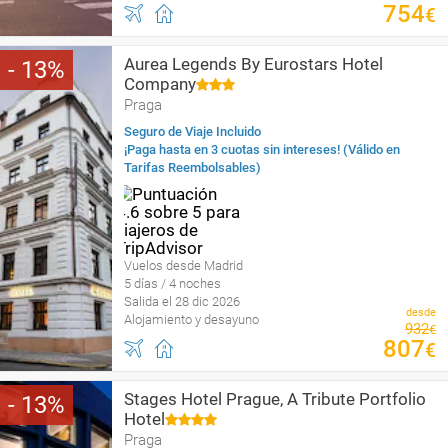
754
€
Aurea Legends By Eurostars Hotel
13
Company
Praga
Seguro de Viaje Incluido
¡Paga hasta en 3 cuotas sin intereses! (Válido en
Tarifas Reembolsables)
Vuelos desde Madrid
5 días / 4 noches
Salida el 28 dic 2026
desde
Alojamiento y desayuno
932
€
807
€
Stages Hotel Prague, A Tribute Portfolio
13
Hotel
Praga