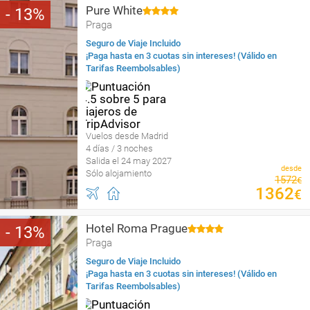
Pure White
13
Praga
Seguro de Viaje Incluido
¡Paga hasta en 3 cuotas sin intereses! (Válido en
Tarifas Reembolsables)
Vuelos desde Madrid
4 días / 3 noches
Salida el 24 may 2027
desde
Sólo alojamiento
1572
€
1362
€
Hotel Roma Prague
13
Praga
Seguro de Viaje Incluido
¡Paga hasta en 3 cuotas sin intereses! (Válido en
Tarifas Reembolsables)