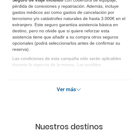
Seguro de viaje incluido
con cobertura de equipaje,
pérdida de conexiones y repatriación. Además, incluye
gastos médicos así como gastos de cancelación por
terrorismo y/o catástrofes naturales de hasta 3.000€ en el
extranjero. Este seguro garantiza asistencia básica en
destino, pero no olvide que si quiere reforzar esta
asistencia tiene que añadir a su compra otros seguros
opcionales (podrá seleccionarlos antes de confirmar su
reserva)
.
Las condiciones de esta campaña sólo serán aplicables
durante la vigencia de la misma. Las posibles
modificaciones de reserva posteriores a esta campaña
quedan excluidas de las condiciones de promoción
anteriormente mencionadas. Descuento no acumulable.
Ver más
Nuestros destinos