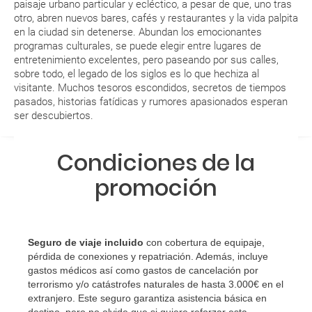
paisaje urbano particular y ecléctico, a pesar de que, uno tras
de tu reserva alrededor de 10 días antes de salida, la cual deberás
otro, abren nuevos bares, cafés y restaurantes y la vida palpita
imprimir y llevar contigo en el viaje.
en la ciudad sin detenerse. Abundan los emocionantes
Esta documentación te será requerida en el mostrador de la compañía
programas culturales, se puede elegir entre lugares de
aérea a la hora de realizar el check-in el día de la salida.
entretenimiento excelentes, pero paseando por sus calles,
sobre todo, el legado de los siglos es lo que hechiza al
visitante. Muchos tesoros escondidos, secretos de tiempos
MODIFICACIÓN ó CANCELACIÓN ¿Puedo anular o
pasados, historias fatídicas y rumores apasionados esperan
modificar una reserva del viaje? ¿Qué gastos puede
ser descubiertos.
generar una anulación o modificación del viaje?
Condiciones de la
¿Qué caducidad debe tener mi pasaporte para ir
promoción
a...?
¿Con cuánta antelación tengo que estar en el
aeropuerto?
Seguro de viaje incluido
con cobertura de equipaje,
pérdida de conexiones y repatriación. Además, incluye
RESERVAR ¿Cómo puedo reservar un viaje de
gastos médicos así como gastos de cancelación por
paquete vacacional en la página web?
terrorismo y/o catástrofes naturales de hasta 3.000€ en el
extranjero. Este seguro garantiza asistencia básica en
destino, pero no olvide que si quiere reforzar esta