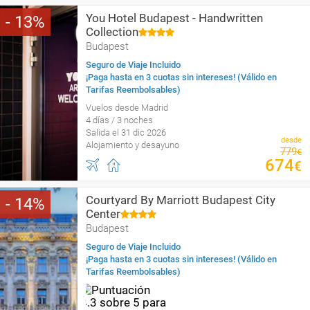
You Hotel Budapest - Handwritten
13
Collection
Budapest
Seguro de Viaje Incluido
¡Paga hasta en 3 cuotas sin intereses! (Válido en
Tarifas Reembolsables)
Vuelos desde Madrid
4 días / 3 noches
Salida el 31 dic 2026
desde
Alojamiento y desayuno
779
€
674
€
Courtyard By Marriott Budapest City
14
Center
Budapest
Seguro de Viaje Incluido
¡Paga hasta en 3 cuotas sin intereses! (Válido en
Tarifas Reembolsables)