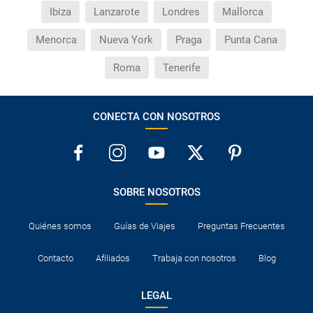
Ibiza
Lanzarote
Londres
Mallorca
al hotel o viceversa no ha aparecido?
Menorca
Nueva York
Praga
Punta Cana
¿Necesito visado para poder ir a ...?
Roma
Tenerife
¿Por qué me sale el precio de un niño igual que el
precio de un adulto?
CONECTA CON NOSOTROS
¿Cuántas veces debo imprimir el bono de los
traslados?
SOBRE NOSOTROS
Quiénes somos
Guías de Viajes
Preguntas Frecuentes
Contacto
Afiliados
Trabaja con nosotros
Blog
LEGAL