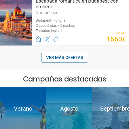
Escapada romántica en Budapest con
crucero
Románticas
Budapest, Hungría
Desde 6 días / 5 noches
Entradas incluidas
desde
1663
€
VER MÁS OFERTAS
Campañas destacadas
Verano
Agosto
Septiembr