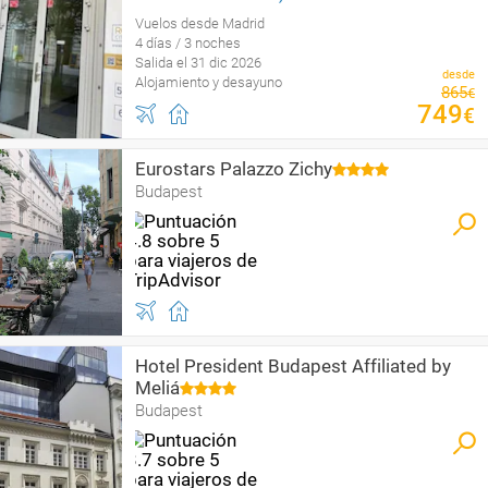
Vuelos desde Madrid
4 días / 3 noches
Salida el 31 dic 2026
desde
Alojamiento y desayuno
865
€
749
€
Eurostars Palazzo Zichy
Budapest
Hotel President Budapest Affiliated by
Meliá
Budapest