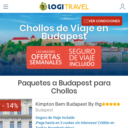
VER CONDICIONES
Chollos de Viaje en
Budapest
Paquetes a Budapest para
Chollos
Kimpton Bem Budapest By Ihg
14
Budapest
Seguro de Viaje Incluido
¡Paga hasta en 3 cuotas sin intereses! (Válido en
Tarifas Reembolsables)