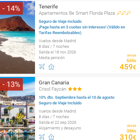
Tenerife
14
Apartamentos Be Smart Florida Plaza
Seguro de Viaje Incluido
¡Paga hasta en 3 cuotas sin intereses! (Válido en
Tarifas Reembolsables)
Vuelos desde Madrid
8 días / 7 noches
Salida el 18 nov 2026
desde
Media pensión
535
€
459
€
Gran Canaria
13
Crisol Faycán
10% dto. Septiembre hasta el 10 de agosto
Seguro de Viaje Incluido
Vuelos desde Madrid
8 días / 7 noches
Salida el 22 sep 2026
desde
Alojamiento y desayuno
356
€
310
€