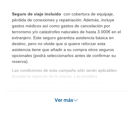
Seguro de viaje incluido
con cobertura de equipaje,
pérdida de conexiones y repatriación. Además, incluye
gastos médicos así como gastos de cancelación por
terrorismo y/o catástrofes naturales de hasta 3.000€ en el
extranjero. Este seguro garantiza asistencia básica en
destino, pero no olvide que si quiere reforzar esta
asistencia tiene que añadir a su compra otros seguros
opcionales (podrá seleccionarlos antes de confirmar su
reserva)
.
Las condiciones de esta campaña sólo serán aplicables
durante la vigencia de la misma. Las posibles
modificaciones de reserva posteriores a esta campaña
quedan excluidas de las condiciones de promoción
anteriormente mencionadas.
Ver más