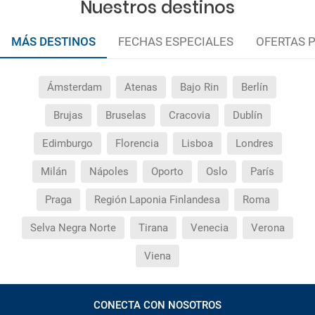
Nuestros destinos
MÁS DESTINOS
FECHAS ESPECIALES
OFERTAS 
Ámsterdam
Atenas
Bajo Rin
Berlín
Brujas
Bruselas
Cracovia
Dublín
Edimburgo
Florencia
Lisboa
Londres
Milán
Nápoles
Oporto
Oslo
París
Praga
Región Laponia Finlandesa
Roma
Selva Negra Norte
Tirana
Venecia
Verona
Viena
CONECTA CON NOSOTROS